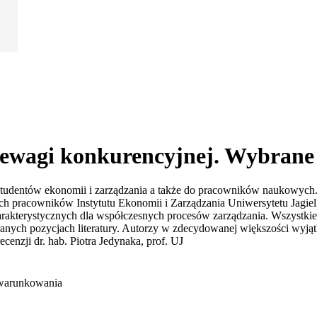
zewagi konkurencyjnej. Wybran
tudentów ekonomii i zarządzania a także do pracowników naukowych. 
h pracowników Instytutu Ekonomii i Zarządzania Uniwersytetu Jagiell
arakterystycznych dla współczesnych procesów zarządzania. Wszystki
obranych pozycjach literatury. Autorzy w zdecydowanej większości wyją
enzji dr. hab. Piotra Jedynaka, prof. UJ
uwarunkowania