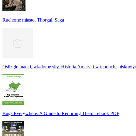
Ruchome miasto. Thorgal. Saga
Oślizgłe macki, wiadome siły. Historia Ameryki w teoriach spiskowy
Bugs Everywhere: A Guide to Reporting Them - ebook PDF