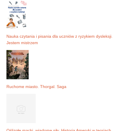
Nauka czytania i pisania dla uczniów z ryzykiem dysleksji.
Jestem mistrzem
Ruchome miasto. Thorgal. Saga
Oślizgłe macki, wiadome siły. Historia Ameryki w teoriach