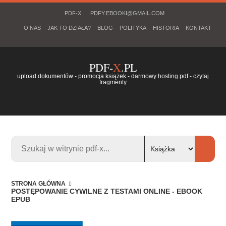
PDF-X
PDFY.EBOOKI@GMAIL.COM
O NAS
JAK TO DZIAŁA?
BLOG
POLITYKA
HISTORIA
KONTAKT
PDF-
X
.PL
upload dokumentów - promocja książek - darmowy hosting pdf - czytaj
fragmenty
STRONA GŁÓWNA
POSTĘPOWANIE CYWILNE Z TESTAMI ONLINE - EBOOK
EPUB