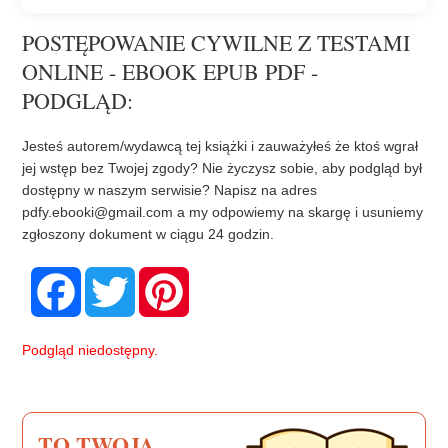
POSTĘPOWANIE CYWILNE Z TESTAMI
ONLINE - EBOOK EPUB PDF -
PODGLĄD:
Jesteś autorem/wydawcą tej książki i zauważyłeś że ktoś wgrał
jej wstęp bez Twojej zgody? Nie życzysz sobie, aby podgląd był
dostępny w naszym serwisie? Napisz na adres
pdfy.ebooki@gmail.com
a my odpowiemy na skargę i usuniemy
zgłoszony dokument w ciągu 24 godzin.
F
T
P
a
w
i
c
i
n
e
t
t
b
t
e
Podgląd niedostępny.
o
e
r
o
r
e
k
s
t
TO TWOJA