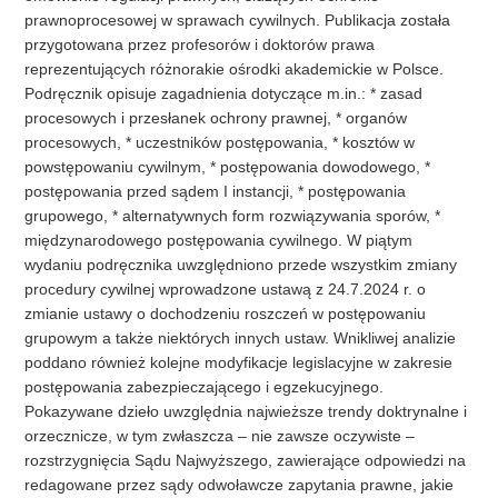
prawnoprocesowej w sprawach cywilnych. Publikacja została
przygotowana przez profesorów i doktorów prawa
reprezentujących różnorakie ośrodki akademickie w Polsce.
Podręcznik opisuje zagadnienia dotyczące m.in.: * zasad
procesowych i przesłanek ochrony prawnej, * organów
procesowych, * uczestników postępowania, * kosztów w
powstępowaniu cywilnym, * postępowania dowodowego, *
postępowania przed sądem I instancji, * postępowania
grupowego, * alternatywnych form rozwiązywania sporów, *
międzynarodowego postępowania cywilnego. W piątym
wydaniu podręcznika uwzględniono przede wszystkim zmiany
procedury cywilnej wprowadzone ustawą z 24.7.2024 r. o
zmianie ustawy o dochodzeniu roszczeń w postępowaniu
grupowym a także niektórych innych ustaw. Wnikliwej analizie
poddano również kolejne modyfikacje legislacyjne w zakresie
postępowania zabezpieczającego i egzekucyjnego.
Pokazywane dzieło uwzględnia najwieższe trendy doktrynalne i
orzecznicze, w tym zwłaszcza – nie zawsze oczywiste –
rozstrzygnięcia Sądu Najwyższego, zawierające odpowiedzi na
redagowane przez sądy odwoławcze zapytania prawne, jakie