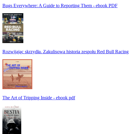
Bugs Everywhere: A Guide to Reporting Them - ebook PDF
Rozwijając skrzydła. Zakulisowa historia zespołu Red Bull Racing
The Art of Tripping Inside - ebook pdf