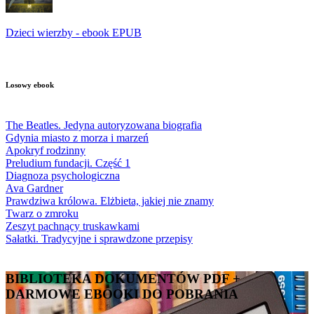
Dzieci wierzby - ebook EPUB
Losowy ebook
The Beatles. Jedyna autoryzowana biografia
Gdynia miasto z morza i marzeń
Apokryf rodzinny
Preludium fundacji. Część 1
Diagnoza psychologiczna
Ava Gardner
Prawdziwa królowa. Elżbieta, jakiej nie znamy
Twarz o zmroku
Zeszyt pachnący truskawkami
Sałatki. Tradycyjne i sprawdzone przepisy
BIBLIOTEKA DOKUMENTÓW PDF +
DARMOWE EBOOKI DO POBRANIA