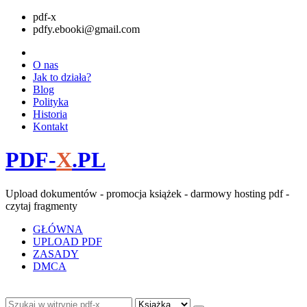
pdf-x
pdfy.ebooki@gmail.com
O nas
Jak to działa?
Blog
Polityka
Historia
Kontakt
PDF-
X
.PL
Upload dokumentów - promocja książek - darmowy hosting pdf -
czytaj fragmenty
GŁÓWNA
UPLOAD PDF
ZASADY
DMCA