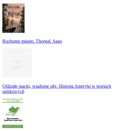
Ruchome miasto. Thorgal. Saga
Oślizgłe macki, wiadome siły. Historia Ameryki w teoriach
spiskowych