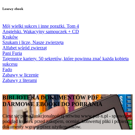
Losowy ebook
Mój wielki sukces i inne porażki. Tom 4
Angielski. Wakacyjny samouczek + CD
Kraków
Szukam i liczę. Nasze zwierzęta
Alfabet wśród zwierząt
Pani Furia
Tajemnice kariery. 50 sekretów, które powinna znać każda kobieta
sukcesu
Fado
Zabawy w liczenie
Zabawy z literami
BIBLIOTEKA DOKUMENTÓW PDF +
DARMOWE EBOOKI DO POBRANIA
Ciesz się pełną funkcjonalnością serwisu www.pdf-x.pl - sprawdzaj
podgląd książek przed zakupem, oceniaj, konwertuj pliki i pobieraj
dokumenty wgrane przez użytkowników.