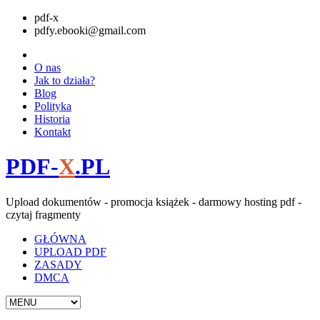
pdf-x
pdfy.ebooki@gmail.com
O nas
Jak to działa?
Blog
Polityka
Historia
Kontakt
PDF-
X
.PL
Upload dokumentów - promocja książek - darmowy hosting pdf -
czytaj fragmenty
GŁÓWNA
UPLOAD PDF
ZASADY
DMCA