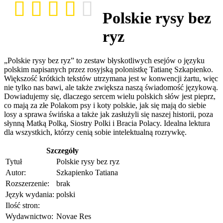
Polskie rysy bez
ryz
„Polskie rysy bez ryz” to zestaw błyskotliwych esejów o języku
polskim napisanych przez rosyjską polonistkę Tatianę Szkapienko.
Większość krótkich tekstów utrzymana jest w konwencji żartu, więc
nie tylko nas bawi, ale także zwiększa naszą świadomość językową.
Dowiadujemy się, dlaczego sercem wielu polskich słów jest pieprz,
co mają za złe Polakom psy i koty polskie, jak się mają do siebie
losy a sprawa świńska a także jak zasłużyli się naszej historii, poza
słynną Matką Polką, Siostry Polki i Bracia Polacy. Idealna lektura
dla wszystkich, którzy cenią sobie intelektualną rozrywkę.
Szczegóły
Tytuł
Polskie rysy bez ryz
Autor:
Szkapienko Tatiana
Rozszerzenie:
brak
Język wydania:
polski
Ilość stron:
Wydawnictwo:
Novae Res