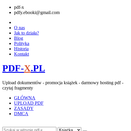
pdf-x
pdfy.ebooki@gmail.com
O nas
Jak to działa?
Blog
Polityka
Historia
Kontakt
PDF-
X
.PL
Upload dokumentów - promocja książek - darmowy hosting pdf -
czytaj fragmenty
GŁÓWNA
UPLOAD PDF
ZASADY
DMCA