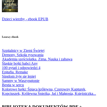
Dzieci wierzby - ebook EPUB
Losowy ebook
Szpitalnicy w Ziemi Świętej
Demony. Szkoła rysowania
Akademia sześciolatka. Zima. Nauka i zabawa
Śląskie bojki babci Any
100 pytań i odpowiedzi 4
Epitafia. Remake
Singlom żyje się lepiej
Sammy w Waszyngtonie
Bestia w sercu
Kolorowe bajki: Śpiąca królewna, Czerowny Kapturek,
Kopciuszek, Królewna Śnieżka, Jaś i Małgosia, Księżniczka...
BIBLIOTEKA DOKUMENTÓW PDF +