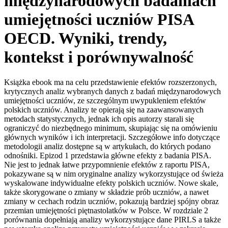
międzynarodowych badaniach
umiejętności uczniów PISA
OECD. Wyniki, trendy,
kontekst i porównywalność
Książka ebook ma na celu przedstawienie efektów rozszerzonych,
krytycznych analiz wybranych danych z badań międzynarodowych
umiejętności uczniów, ze szczególnym uwypukleniem efektów
polskich uczniów. Analizy te opierają się na zaawansowanych
metodach statystycznych, jednak ich opis autorzy starali się
ograniczyć do niezbędnego minimum, skupiając się na omówieniu
głównych wyników i ich interpretacji. Szczegółowe info dotyczące
metodologii analiz dostępne są w artykułach, do których podano
odnośniki. Epizod 1 przedstawia główne efekty z badania PISA.
Nie jest to jednak łatwe przypomnienie efektów z raportu PISA,
pokazywane są w nim oryginalne analizy wykorzystujące od świeża
wyskalowane indywidualne efekty polskich uczniów. Nowe skale,
także skorygowane o zmiany w składzie prób uczniów, a nawet
zmiany w cechach rodzin uczniów, pokazują bardziej spójny obraz
przemian umiejętności piętnastolatków w Polsce. W rozdziale 2
porównania dopełniają analizy wykorzystujące dane PIRLS a także