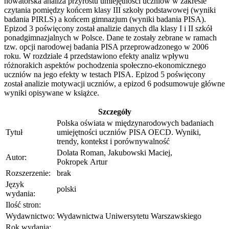
nowatorska analiza przyrostu umiejętności uczniów w zakresie
czytania pomiędzy końcem klasy III szkoły podstawowej (wyniki
badania PIRLS) a końcem gimnazjum (wyniki badania PISA).
Epizod 3 poświęcony został analizie danych dla klasy I i II szkół
ponadgimnazjalnych w Polsce. Dane te zostały zebrane w ramach
tzw. opcji narodowej badania PISA przeprowadzonego w 2006
roku. W rozdziale 4 przedstawiono efekty analiz wpływu
różnorakich aspektów pochodzenia społeczno-ekonomicznego
uczniów na jego efekty w testach PISA. Epizod 5 poświęcony
został analizie motywacji uczniów, a epizod 6 podsumowuje główne
wyniki opisywane w książce.
Szczegóły
Polska oświata w międzynarodowych badaniach
Tytuł
umiejętności uczniów PISA OECD. Wyniki,
trendy, kontekst i porównywalność
Dolata Roman, Jakubowski Maciej,
Autor:
Pokropek Artur
Rozszerzenie:
brak
Język
polski
wydania:
Ilość stron:
Wydawnictwo:
Wydawnictwa Uniwersytetu Warszawskiego
Rok wydania: