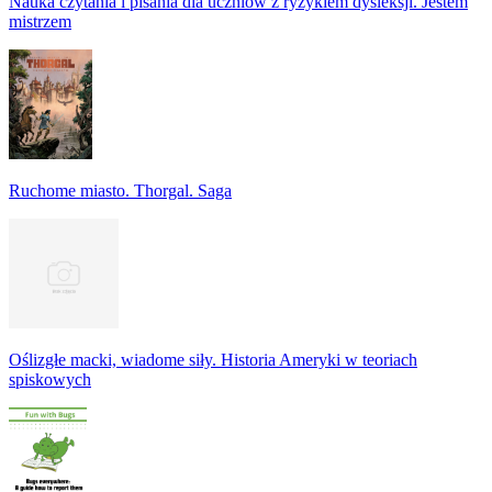
Nauka czytania i pisania dla uczniów z ryzykiem dysleksji. Jestem
mistrzem
Ruchome miasto. Thorgal. Saga
Oślizgłe macki, wiadome siły. Historia Ameryki w teoriach
spiskowych