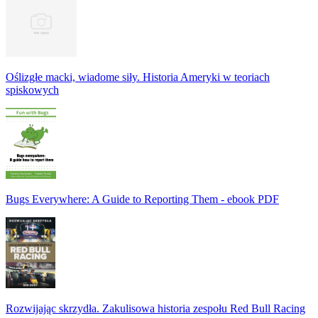
Oślizgłe macki, wiadome siły. Historia Ameryki w teoriach
spiskowych
Bugs Everywhere: A Guide to Reporting Them - ebook PDF
Rozwijając skrzydła. Zakulisowa historia zespołu Red Bull Racing