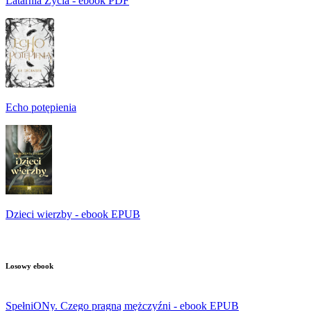
Latarnia Życia - ebook PDF
Echo potępienia
Dzieci wierzby - ebook EPUB
Losowy ebook
SpełniONy. Czego pragną mężczyźni - ebook EPUB