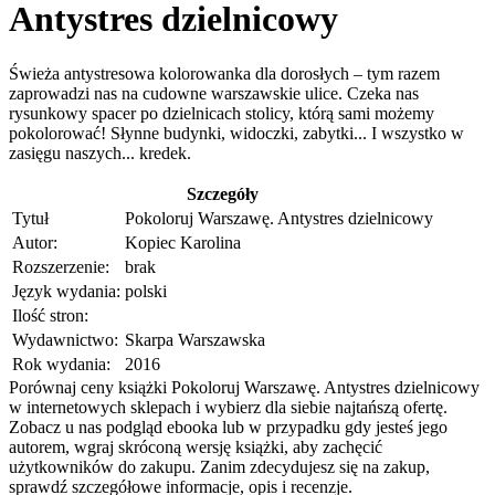
Antystres dzielnicowy
Świeża antystresowa kolorowanka dla dorosłych – tym razem
zaprowadzi nas na cudowne warszawskie ulice. Czeka nas
rysunkowy spacer po dzielnicach stolicy, którą sami możemy
pokolorować! Słynne budynki, widoczki, zabytki... I wszystko w
zasięgu naszych... kredek.
Szczegóły
Tytuł
Pokoloruj Warszawę. Antystres dzielnicowy
Autor:
Kopiec Karolina
Rozszerzenie:
brak
Język wydania:
polski
Ilość stron:
Wydawnictwo:
Skarpa Warszawska
Rok wydania:
2016
Porównaj ceny książki Pokoloruj Warszawę. Antystres dzielnicowy
w internetowych sklepach i wybierz dla siebie najtańszą ofertę.
Zobacz u nas podgląd ebooka lub w przypadku gdy jesteś jego
autorem, wgraj skróconą wersję książki, aby zachęcić
użytkowników do zakupu. Zanim zdecydujesz się na zakup,
sprawdź szczegółowe informacje, opis i recenzje.