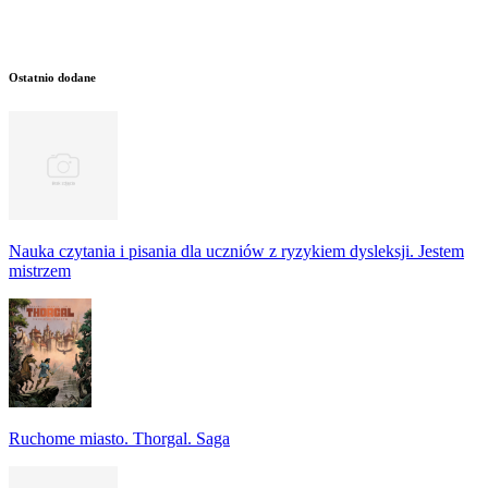
Ostatnio dodane
Nauka czytania i pisania dla uczniów z ryzykiem dysleksji. Jestem
mistrzem
Ruchome miasto. Thorgal. Saga