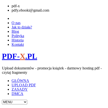
pdf-x
pdfy.ebooki@gmail.com
O nas
Jak to działa?
Blog
Polityka
Historia
Kontakt
PDF-
X
.PL
Upload dokumentów - promocja książek - darmowy hosting pdf -
czytaj fragmenty
GŁÓWNA
UPLOAD PDF
ZASADY
DMCA