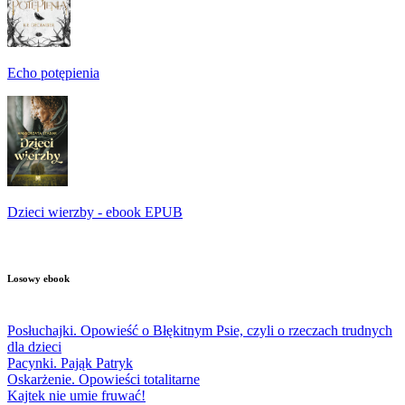
Echo potępienia
Dzieci wierzby - ebook EPUB
Losowy ebook
Posłuchajki. Opowieść o Błękitnym Psie, czyli o rzeczach trudnych
dla dzieci
Pacynki. Pająk Patryk
Oskarżenie. Opowieści totalitarne
Kajtek nie umie fruwać!