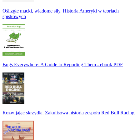
Oślizgłe macki, wiadome siły. Historia Ameryki w teoriach
spiskowych
Bugs Everywhere: A Guide to Reporting Them - ebook PDF
Rozwijając skrzydła. Zakulisowa historia zespołu Red Bull Racing