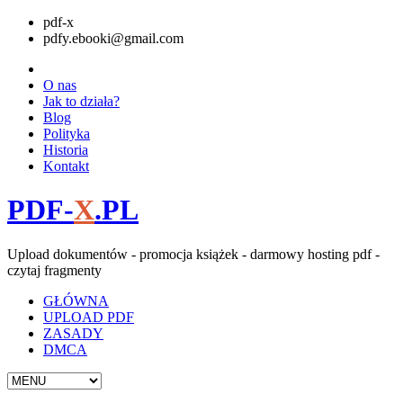
pdf-x
pdfy.ebooki@gmail.com
O nas
Jak to działa?
Blog
Polityka
Historia
Kontakt
PDF-
X
.PL
Upload dokumentów - promocja książek - darmowy hosting pdf -
czytaj fragmenty
GŁÓWNA
UPLOAD PDF
ZASADY
DMCA