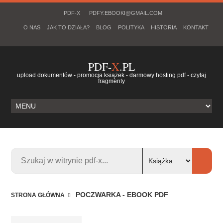
PDF-X
PDFY.EBOOKI@GMAIL.COM
O NAS
JAK TO DZIAŁA?
BLOG
POLITYKA
HISTORIA
KONTAKT
PDF-
X
.PL
upload dokumentów - promocja książek - darmowy hosting pdf - czytaj
fragmenty
POCZWARKA - EBOOK PDF
STRONA GŁÓWNA