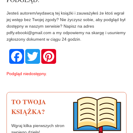
Jesteś autorem/wydawcą tej książki i zauważyłeś że ktoś wgrał
jej wstęp bez Twojej zgody? Nie życzysz sobie, aby podgląd był
dostępny w naszym serwisie? Napisz na adres
pdfy.ebooki@gmail.com
a my odpowiemy na skargę i usuniemy
zgłoszony dokument w ciągu 24 godzin.
F
T
P
a
w
i
c
i
n
e
t
t
b
t
e
Podgląd niedostępny.
o
e
r
o
r
e
k
s
t
TO TWOJA
KSIĄŻKA?
Wgraj kilka pierwszych stron
swojego dzieła!