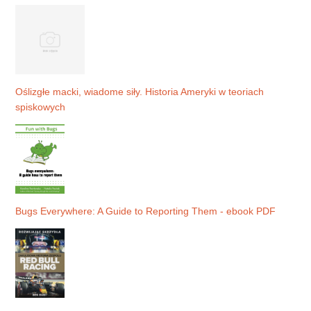
Oślizgłe macki, wiadome siły. Historia Ameryki w teoriach
spiskowych
Bugs Everywhere: A Guide to Reporting Them - ebook PDF