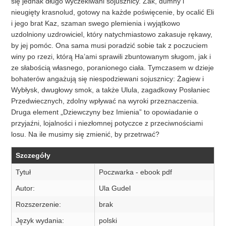
się jednak długo wyczekiwani sojusznicy. Zak, dumny i
nieugięty krasnolud, gotowy na każde poświęcenie, by ocalić Eli
i jego brat Kaz, szaman swego plemienia i wyjątkowo
uzdolniony uzdrowiciel, który natychmiastowo zakasuje rękawy,
by jej pomóc. Ona sama musi poradzić sobie tak z poczuciem
winy po rzezi, którą Ha’ami sprawili zbuntowanym sługom, jak i
ze słabością własnego, poranionego ciała. Tymczasem w dzieje
bohaterów angażują się niespodziewani sojusznicy: Żagiew i
Wybłysk, dwugłowy smok, a także Ulula, zagadkowy Posłaniec
Przedwiecznych, zdolny wpływać na wyroki przeznaczenia.
Druga element „Dziewczyny bez Imienia” to opowiadanie o
przyjaźni, lojalności i niezłomnej potyczce z przeciwnościami
losu. Na ile musimy się zmienić, by przetrwać?
Szczegóły
Tytuł
Poczwarka - ebook pdf
Autor:
Ula Gudel
Rozszerzenie:
brak
Język wydania:
polski