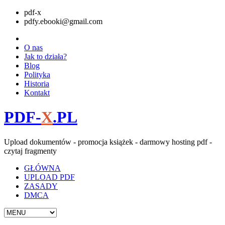
pdf-x
pdfy.ebooki@gmail.com
O nas
Jak to działa?
Blog
Polityka
Historia
Kontakt
PDF-
X
.PL
Upload dokumentów - promocja książek - darmowy hosting pdf -
czytaj fragmenty
GŁÓWNA
UPLOAD PDF
ZASADY
DMCA