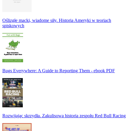
Oślizgłe macki, wiadome siły. Historia Ameryki w teoriach
spiskowych
Bugs Everywhere: A Guide to Reporting Them - ebook PDF
Rozwijając skrzydła. Zakulisowa historia zespołu Red Bull Racing