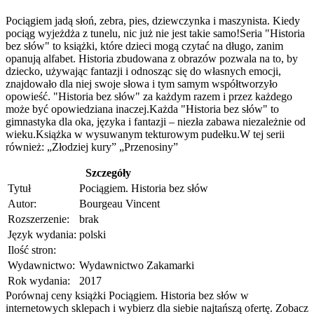
Pociągiem jadą słoń, zebra, pies, dziewczynka i maszynista. Kiedy
pociąg wyjeżdża z tunelu, nic już nie jest takie samo!Seria "Historia
bez słów" to książki, które dzieci mogą czytać na długo, zanim
opanują alfabet. Historia zbudowana z obrazów pozwala na to, by
dziecko, używając fantazji i odnosząc się do własnych emocji,
znajdowało dla niej swoje słowa i tym samym współtworzyło
opowieść. "Historia bez słów" za każdym razem i przez każdego
może być opowiedziana inaczej.Każda "Historia bez słów" to
gimnastyka dla oka, języka i fantazji – niezła zabawa niezależnie od
wieku.Książka w wysuwanym tekturowym pudełku.W tej serii
również: „Złodziej kury” „Przenosiny”
Szczegóły
Tytuł
Pociągiem. Historia bez słów
Autor:
Bourgeau Vincent
Rozszerzenie:
brak
Język wydania:
polski
Ilość stron:
Wydawnictwo:
Wydawnictwo Zakamarki
Rok wydania:
2017
Porównaj ceny książki Pociągiem. Historia bez słów w
internetowych sklepach i wybierz dla siebie najtańszą ofertę. Zobacz