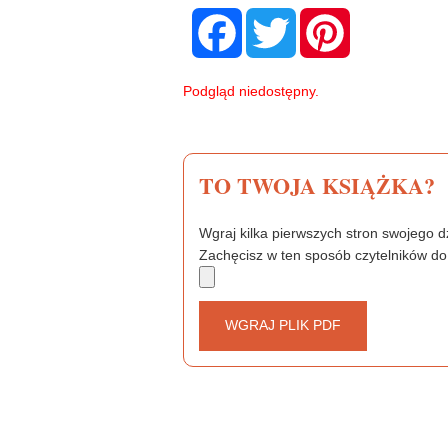
F
T
P
a
w
i
c
i
n
e
t
t
b
t
e
Podgląd niedostępny.
o
e
r
o
r
e
k
s
t
TO TWOJA KSIĄŻKA?
Wgraj kilka pierwszych stron swojego dz
Zachęcisz w ten sposób czytelników do
WGRAJ PLIK PDF