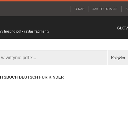
O NAS
JAK TO DZIAŁA?
B
GŁÓ
 hosting pdf - czytaj fragmenty
EITSBUCH DEUTSCH FUR KINDER