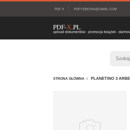
PDF-X
PDFY.EBOOKI@GMAIL.COM
PDF-
X
.PL
upload dokumentów - promocja książek - darmowy
PLANETINO 3 ARB
STRONA GŁÓWNA