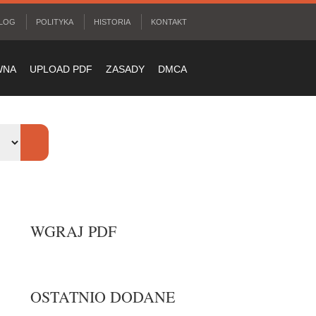
LOG
POLITYKA
HISTORIA
KONTAKT
WNA
UPLOAD PDF
ZASADY
DMCA
WGRAJ PDF
OSTATNIO DODANE