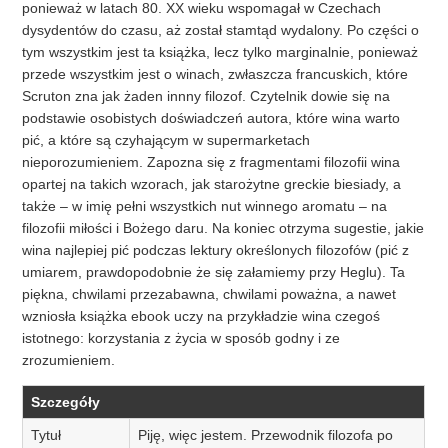
ponieważ w latach 80. XX wieku wspomagał w Czechach
dysydentów do czasu, aż został stamtąd wydalony. Po części o
tym wszystkim jest ta książka, lecz tylko marginalnie, ponieważ
przede wszystkim jest o winach, zwłaszcza francuskich, które
Scruton zna jak żaden innny filozof. Czytelnik dowie się na
podstawie osobistych doświadczeń autora, które wina warto
pić, a które są czyhającym w supermarketach
nieporozumieniem. Zapozna się z fragmentami filozofii wina
opartej na takich wzorach, jak starożytne greckie biesiady, a
także – w imię pełni wszystkich nut winnego aromatu – na
filozofii miłości i Bożego daru. Na koniec otrzyma sugestie, jakie
wina najlepiej pić podczas lektury określonych filozofów (pić z
umiarem, prawdopodobnie że się załamiemy przy Heglu). Ta
piękna, chwilami przezabawna, chwilami poważna, a nawet
wzniosła książka ebook uczy na przykładzie wina czegoś
istotnego: korzystania z życia w sposób godny i ze
zrozumieniem.
Szczegóły
Tytuł
Piję, więc jestem. Przewodnik filozofa po