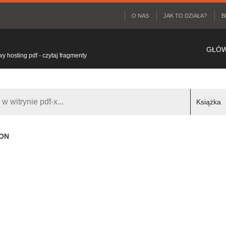
O NAS
JAK TO DZIAŁA?
B
GŁÓ
 hosting pdf - czytaj fragmenty
ION