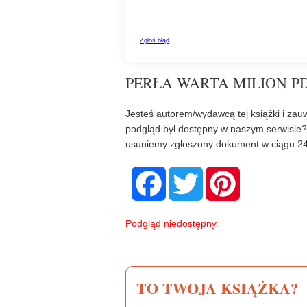
PERŁA WARTA MILION PD
Jesteś autorem/wydawcą tej książki i zauw
podgląd był dostępny w naszym serwisie
usuniemy zgłoszony dokument w ciągu 24
F
T
P
a
w
i
c
i
n
e
t
t
b
t
e
Podgląd niedostępny.
o
e
r
o
r
e
k
s
t
TO TWOJA KSIĄŻKA?