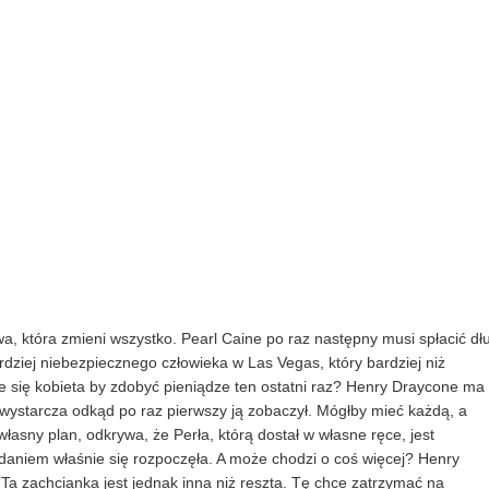
a, która zmieni wszystko. Pearl Caine po raz następny musi spłacić dł
rdziej niebezpiecznego człowieka w Las Vegas, który bardziej niż
e się kobieta by zdobyć pieniądze ten ostatni raz? Henry Draycone ma
wystarcza odkąd po raz pierwszy ją zobaczył. Mógłby mieć każdą, a
własny plan, odkrywa, że Perła, którą dostał w własne ręce, jest
ądaniem właśnie się rozpoczęła. A może chodzi o coś więcej? Henry
Ta zachcianka jest jednak inna niż reszta. Tę chce zatrzymać na