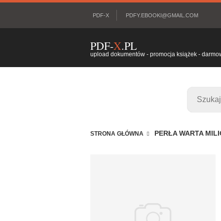
PDF-X
PDFY.EBOOKI@GMAIL.COM
PDF-
X
.PL
upload dokumentów - promocja książek - darmowy
PERŁA WARTA MIL
STRONA GŁÓWNA