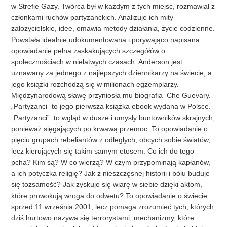
w Strefie Gazy. Twórca był w każdym z tych miejsc, rozmawiał z
członkami ruchów partyzanckich. Analizuje ich mity
założycielskie, idee, omawia metody działania, życie codzienne.
Powstała idealnie udokumentowana i porywająco napisana
opowiadanie pełna zaskakujących szczegółów o
społecznościach w niełatwych czasach. Anderson jest
uznawany za jednego z najlepszych dziennikarzy na świecie, a
jego książki rozchodzą się w milionach egzemplarzy.
Międzynarodową sławę przyniosła mu biografia Che Guevary.
„Partyzanci” to jego pierwsza książka ebook wydana w Polsce.
„Partyzanci” to wgląd w dusze i umysły buntowników skrajnych,
ponieważ sięgających po krwawą przemoc. To opowiadanie o
pięciu grupach rebeliantów z odległych, obcych sobie światów,
lecz kierujących się takim samym etosem. Co ich do tego
pcha? Kim są? W co wierzą? W czym przypominają kapłanów,
a ich potyczka religię? Jak z nieszczęsnej historii i bólu buduje
się tożsamość? Jak zyskuje się wiarę w siebie dzięki aktom,
które prowokują wroga do odwetu? To opowiadanie o świecie
sprzed 11 września 2001, lecz pomaga zrozumieć tych, których
dziś hurtowo nazywa się terrorystami, mechanizmy, które