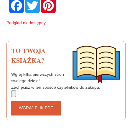
F
T
P
a
w
i
c
i
n
e
t
t
b
t
e
Podgląd niedostępny.
o
e
r
o
r
e
k
s
t
TO TWOJA
KSIĄŻKA?
Wgraj kilka pierwszych stron
swojego dzieła!
Zachęcisz w ten sposób czytelników do zakupu.
WGRAJ PLIK PDF