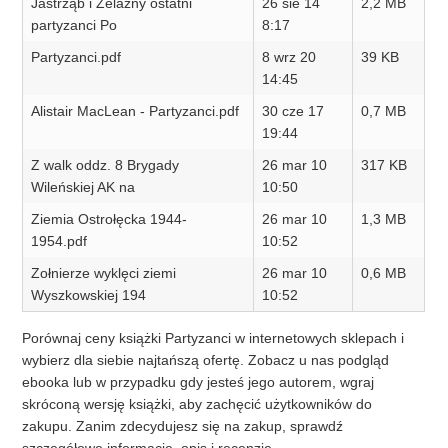
Jastrząb i Żelazny ostatni
26 sie 14
2,2 MB
partyzanci Po
8:17
Partyzanci.pdf
8 wrz 20
39 KB
14:45
Alistair MacLean - Partyzanci.pdf
30 cze 17
0,7 MB
19:44
Z walk oddz. 8 Brygady
26 mar 10
317 KB
Wileńskiej AK na
10:50
Ziemia Ostrołęcka 1944-
26 mar 10
1,3 MB
1954.pdf
10:52
Zołnierze wyklęci ziemi
26 mar 10
0,6 MB
Wyszkowskiej 194
10:52
Porównaj ceny książki Partyzanci w internetowych sklepach i
wybierz dla siebie najtańszą ofertę. Zobacz u nas podgląd
ebooka lub w przypadku gdy jesteś jego autorem, wgraj
skróconą wersję książki, aby zachęcić użytkowników do
zakupu. Zanim zdecydujesz się na zakup, sprawdź
szczegółowe informacje, opis i recenzje.