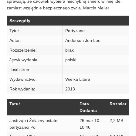
sprawiają, że człowiek wybiera niechybną śmierć w imię idei,
zamiast względnie bezpiecznego życia. Marcin Meller
Szczegóły
Tytuł
Partyzanci
Autor:
Anderson Jon Lee
Rozszerzenie:
brak
Język wydania:
polski
Ilość stron:
Wydawnictwo:
Wielka Litera
Rok wydania:
2013
Tytuł
Data
Rozmiar
Dodania
Jastrząb i Żelazny ostatni
26 mar 10
2,2 MB
partyzanci Po
10:46