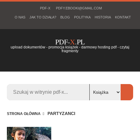
PDF-X
PDFY.EBOOKI@GMAIL.COM
O NAS
JAK TO DZIAŁA?
BLOG
POLITYKA
HISTORIA
KONTAKT
PDF-
X
.PL
upload dokumentów - promocja książek - darmowy hosting pdf - czytaj
fragmenty
PARTYZANCI
STRONA GŁÓWNA