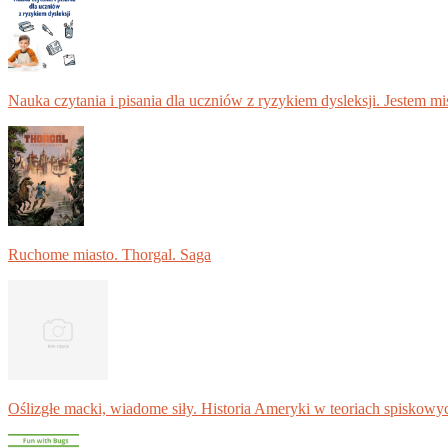
Nauka czytania i pisania dla uczniów z ryzykiem dysleksji. Jestem m
Ruchome miasto. Thorgal. Saga
Oślizgłe macki, wiadome siły. Historia Ameryki w teoriach spiskowy