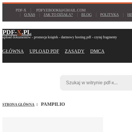
PDF-X
PDFY.EBOOKI@GMAIL.COM
O NAS
JAK TO DZIAŁA?
BLOG
POLITYKA
HI
PDF-
X
.PL
upload dokumentów - promocja książek - darmowy hosting pdf - czytaj fragmenty
GŁÓWNA
UPLOAD PDF
ZASADY
DMCA
PAMPILIO
STRONA GŁÓWNA