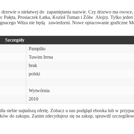
drzewie o niełatwej do zapamiętania nazwie. Czy drzewo ma owoce,
ałęta, Prosiaczek Łatka, Kozioł Tuman i Żółw Alojzy. Tylko jeden z
i Ignacego Witza nie będą zawiedzeni. Nowe opracowanie graficzne M
Szczegóły
Pampilio
Tuwim Irena
brak
polski
Wytwórnia
2010
la siebie najtańszą ofertę. Zobacz u nas podgląd ebooka lub w przypa
ników do zakupu. Zanim zdecydujesz się na zakup, sprawdź szczegółow