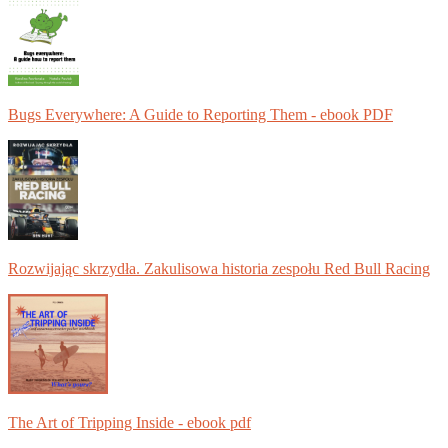
Bugs Everywhere: A Guide to Reporting Them - ebook PDF
Rozwijając skrzydła. Zakulisowa historia zespołu Red Bull Racing
The Art of Tripping Inside - ebook pdf