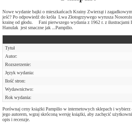
Nowe wydanie bajki o mieszkańcach Krainy Zwierząt i zagadkowym 
jeść? Po odpowiedź do króla Lwa Złotogrzywego wyrusza Nosorożec P
krainę od głodu. Fani pierwszego wydania z 1962 r. z ilustracjam
Hanulak jest smaczne jak ...Pampilio.
Tytuł
Autor:
Rozszerzenie:
Język wydania:
Ilość stron:
Wydawnictwo:
Rok wydania:
Porównaj ceny książki Pampilio w internetowych sklepach i wybierz d
jego autorem, wgraj skróconą wersję książki, aby zachęcić użytkow
opis i recenzje.