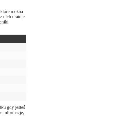
 które można
 nich uratuje
oniki
dku gdy jesteś
e informacje,