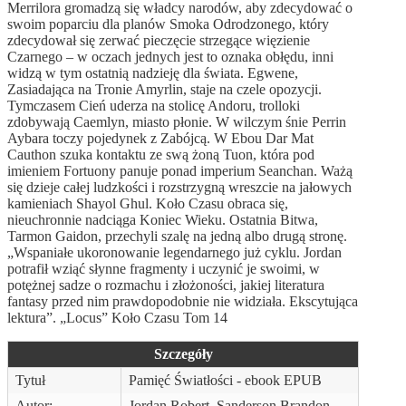
Merrilora gromadzą się władcy narodów, aby zdecydować o
swoim poparciu dla planów Smoka Odrodzonego, który
zdecydował się zerwać pieczęcie strzegące więzienie
Czarnego – w oczach jednych jest to oznaka obłędu, inni
widzą w tym ostatnią nadzieję dla świata. Egwene,
Zasiadająca na Tronie Amyrlin, staje na czele opozycji.
Tymczasem Cień uderza na stolicę Andoru, trolloki
zdobywają Caemlyn, miasto płonie. W wilczym śnie Perrin
Aybara toczy pojedynek z Zabójcą. W Ebou Dar Mat
Cauthon szuka kontaktu ze swą żoną Tuon, która pod
imieniem Fortuony panuje ponad imperium Seanchan. Ważą
się dzieje całej ludzkości i rozstrzygną wreszcie na jałowych
kamieniach Shayol Ghul. Koło Czasu obraca się,
nieuchronnie nadciąga Koniec Wieku. Ostatnia Bitwa,
Tarmon Gaidon, przechyli szalę na jedną albo drugą stronę.
„Wspaniałe ukoronowanie legendarnego już cyklu. Jordan
potrafił wziąć słynne fragmenty i uczynić je swoimi, w
potężnej sadze o rozmachu i złożoności, jakiej literatura
fantasy przed nim prawdopodobnie nie widziała. Ekscytująca
lektura”. „Locus” Koło Czasu Tom 14
Szczegóły
Tytuł
Pamięć Światłości - ebook EPUB
Autor:
Jordan Robert, Sanderson Brandon