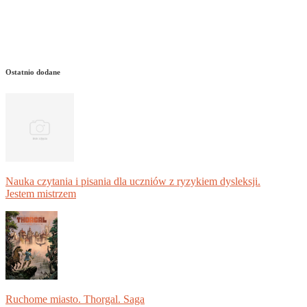
Ostatnio dodane
Nauka czytania i pisania dla uczniów z ryzykiem dysleksji.
Jestem mistrzem
Ruchome miasto. Thorgal. Saga