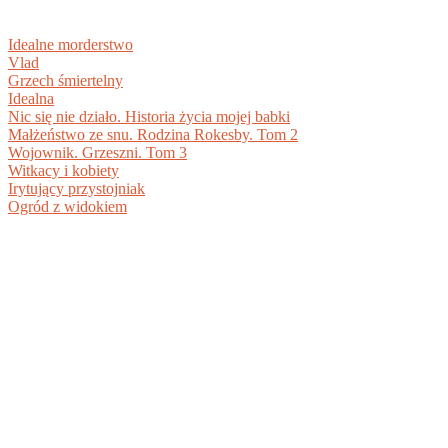
Idealne morderstwo
Vlad
Grzech śmiertelny
Idealna
Nic się nie działo. Historia życia mojej babki
Małżeństwo ze snu. Rodzina Rokesby. Tom 2
Wojownik. Grzeszni. Tom 3
Witkacy i kobiety
Irytujący przystojniak
Ogród z widokiem
BIBLIOTEKA DOKUMENTÓW PDF +
DARMOWE EBOOKI DO POBRANIA