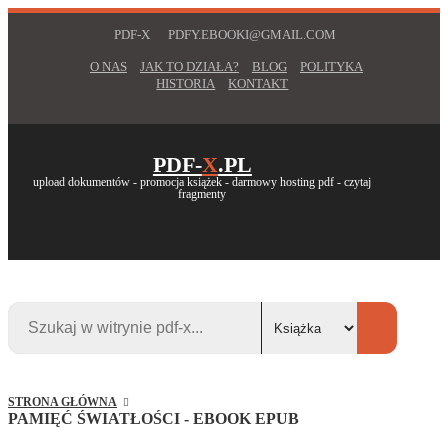
PDF-X
PDFY.EBOOKI@GMAIL.COM
O NAS
JAK TO DZIAŁA?
BLOG
POLITYKA
HISTORIA
KONTAKT
PDF-
X
.PL
upload dokumentów - promocja książek - darmowy hosting pdf - czytaj
fragmenty
STRONA GŁÓWNA
PAMIĘĆ ŚWIATŁOŚCI - EBOOK EPUB