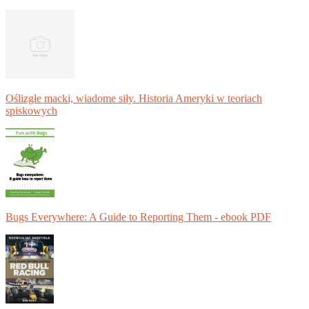
Oślizgłe macki, wiadome siły. Historia Ameryki w teoriach
spiskowych
Bugs Everywhere: A Guide to Reporting Them - ebook PDF