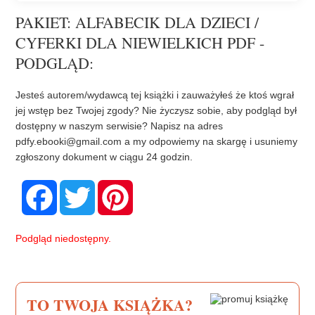
PAKIET: ALFABECIK DLA DZIECI /
CYFERKI DLA NIEWIELKICH PDF -
PODGLĄD:
Jesteś autorem/wydawcą tej książki i zauważyłeś że ktoś wgrał
jej wstęp bez Twojej zgody? Nie życzysz sobie, aby podgląd był
dostępny w naszym serwisie? Napisz na adres
pdfy.ebooki@gmail.com
a my odpowiemy na skargę i usuniemy
zgłoszony dokument w ciągu 24 godzin.
F
T
P
a
w
i
c
i
n
e
t
t
b
t
e
Podgląd niedostępny.
o
e
r
o
r
e
k
s
t
TO TWOJA KSIĄŻKA?