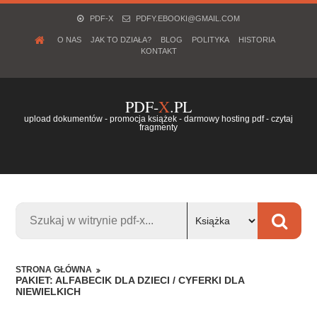
PDF-X
PDFY.EBOOKI@GMAIL.COM
O NAS
JAK TO DZIAŁA?
BLOG
POLITYKA
HISTORIA
KONTAKT
PDF-
X
.PL
upload dokumentów - promocja książek - darmowy hosting pdf - czytaj
fragmenty
STRONA GŁÓWNA
PAKIET: ALFABECIK DLA DZIECI / CYFERKI DLA
NIEWIELKICH