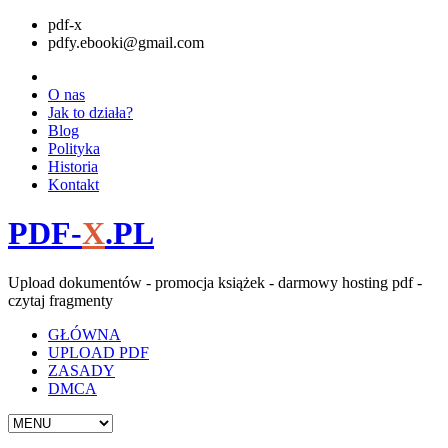
pdf-x
pdfy.ebooki@gmail.com
O nas
Jak to działa?
Blog
Polityka
Historia
Kontakt
PDF-
X
.PL
Upload dokumentów - promocja książek - darmowy hosting pdf -
czytaj fragmenty
GŁÓWNA
UPLOAD PDF
ZASADY
DMCA