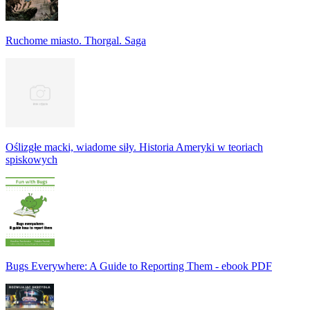
Ruchome miasto. Thorgal. Saga
Oślizgłe macki, wiadome siły. Historia Ameryki w teoriach
spiskowych
Bugs Everywhere: A Guide to Reporting Them - ebook PDF