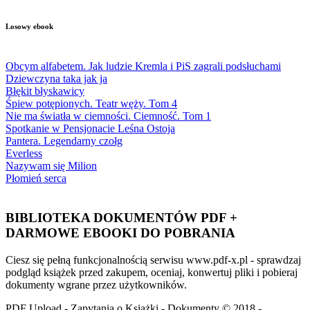
Losowy ebook
Obcym alfabetem. Jak ludzie Kremla i PiS zagrali podsłuchami
Dziewczyna taka jak ja
Błękit błyskawicy
Śpiew potępionych. Teatr węży. Tom 4
Nie ma światła w ciemności. Ciemność. Tom 1
Spotkanie w Pensjonacie Leśna Ostoja
Pantera. Legendarny czołg
Everless
Nazywam się Milion
Płomień serca
BIBLIOTEKA DOKUMENTÓW PDF +
DARMOWE EBOOKI DO POBRANIA
Ciesz się pełną funkcjonalnością serwisu www.pdf-x.pl - sprawdzaj
podgląd książek przed zakupem, oceniaj, konwertuj pliki i pobieraj
dokumenty wgrane przez użytkowników.
PDF Upload - Zapytania o Książki - Dokumenty © 2018 -