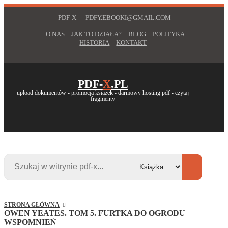
PDF-X
PDFY.EBOOKI@GMAIL.COM
O NAS
JAK TO DZIAŁA?
BLOG
POLITYKA
HISTORIA
KONTAKT
PDF-
X
.PL
upload dokumentów - promocja książek - darmowy hosting pdf - czytaj
fragmenty
STRONA GŁÓWNA
OWEN YEATES. TOM 5. FURTKA DO OGRODU
WSPOMNIEŃ