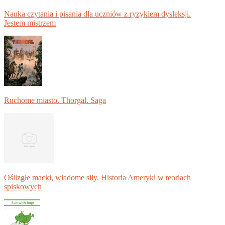
Nauka czytania i pisania dla uczniów z ryzykiem dysleksji.
Jestem mistrzem
Ruchome miasto. Thorgal. Saga
Oślizgłe macki, wiadome siły. Historia Ameryki w teoriach
spiskowych