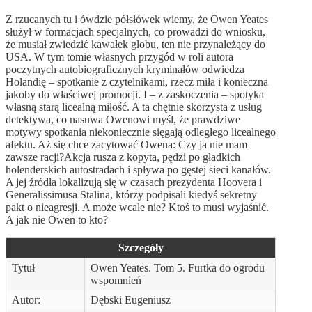
Z rzucanych tu i ówdzie półsłówek wiemy, że Owen Yeates
służył w formacjach specjalnych, co prowadzi do wniosku,
że musiał zwiedzić kawałek globu, ten nie przynależący do
USA. W tym tomie własnych przygód w roli autora
poczytnych autobiograficznych kryminałów odwiedza
Holandię – spotkanie z czytelnikami, rzecz miła i konieczna
jakoby do właściwej promocji. I – z zaskoczenia – spotyka
własną starą licealną miłość. A ta chętnie skorzysta z usług
detektywa, co nasuwa Owenowi myśl, że prawdziwe
motywy spotkania niekoniecznie sięgają odległego licealnego
afektu. Aż się chce zacytować Owena: Czy ja nie mam
zawsze racji?Akcja rusza z kopyta, pędzi po gładkich
holenderskich autostradach i spływa po gęstej sieci kanałów.
A jej źródła lokalizują się w czasach prezydenta Hoovera i
Generalissimusa Stalina, którzy podpisali kiedyś sekretny
pakt o nieagresji. A może wcale nie? Ktoś to musi wyjaśnić.
A jak nie Owen to kto?
Szczegóły
Tytuł
Owen Yeates. Tom 5. Furtka do ogrodu
wspomnień
Autor:
Dębski Eugeniusz