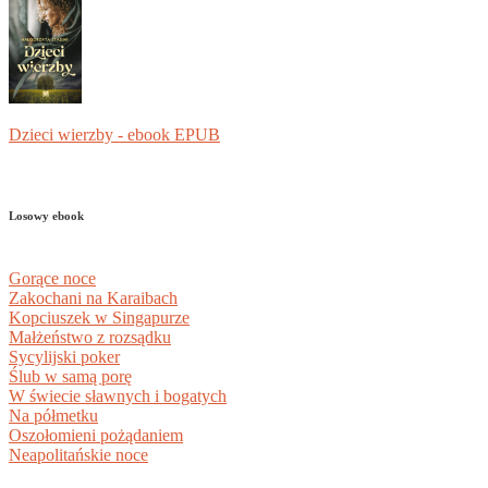
Dzieci wierzby - ebook EPUB
Losowy ebook
Gorące noce
Zakochani na Karaibach
Kopciuszek w Singapurze
Małżeństwo z rozsądku
Sycylijski poker
Ślub w samą porę
W świecie sławnych i bogatych
Na półmetku
Oszołomieni pożądaniem
Neapolitańskie noce