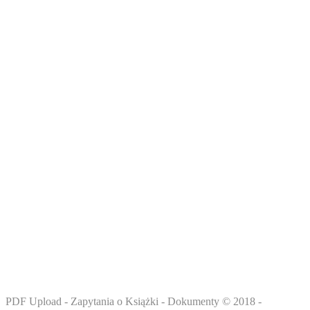
BIBLIOTEKA DOKUMENTÓW PDF +
DARMOWE EBOOKI DO POBRANIA
Ciesz się pełną funkcjonalnością serwisu www.pdf-x.pl -
sprawdzaj podgląd książek przed zakupem, oceniaj,
konwertuj pliki i pobieraj dokumenty wgrane przez
użytkowników.
PDF Upload - Zapytania o Książki - Dokumenty © 2018 -