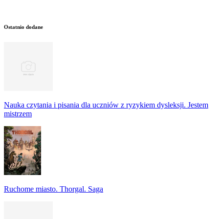
Ostatnio dodane
Nauka czytania i pisania dla uczniów z ryzykiem dysleksji. Jestem
mistrzem
Ruchome miasto. Thorgal. Saga