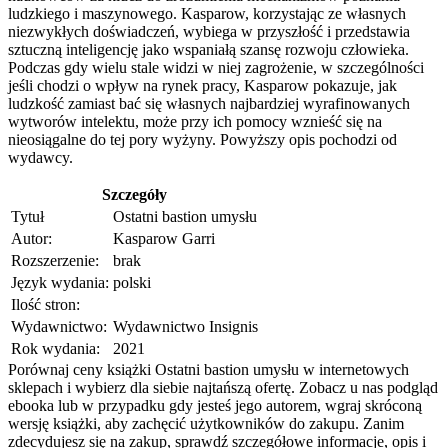
ludzkiego i maszynowego. Kasparow, korzystając ze własnych
niezwykłych doświadczeń, wybiega w przyszłość i przedstawia
sztuczną inteligencję jako wspaniałą szansę rozwoju człowieka.
Podczas gdy wielu stale widzi w niej zagrożenie, w szczególności
jeśli chodzi o wpływ na rynek pracy, Kasparow pokazuje, jak
ludzkość zamiast bać się własnych najbardziej wyrafinowanych
wytworów intelektu, może przy ich pomocy wznieść się na
nieosiągalne do tej pory wyżyny. Powyższy opis pochodzi od
wydawcy.
Szczegóły
Tytuł
Ostatni bastion umysłu
Autor:
Kasparow Garri
Rozszerzenie:
brak
Język wydania:
polski
Ilość stron:
Wydawnictwo:
Wydawnictwo Insignis
Rok wydania:
2021
Porównaj ceny książki Ostatni bastion umysłu w internetowych
sklepach i wybierz dla siebie najtańszą ofertę. Zobacz u nas podgląd
ebooka lub w przypadku gdy jesteś jego autorem, wgraj skróconą
wersję książki, aby zachęcić użytkowników do zakupu. Zanim
zdecydujesz się na zakup, sprawdź szczegółowe informacje, opis i