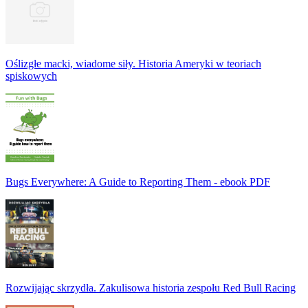
Oślizgłe macki, wiadome siły. Historia Ameryki w teoriach
spiskowych
Bugs Everywhere: A Guide to Reporting Them - ebook PDF
Rozwijając skrzydła. Zakulisowa historia zespołu Red Bull Racing