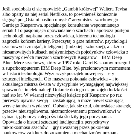
Jeśli spodobała ci się opowieść „Gambit królowej” Waltera Tevisa
albo oparty na niej serial Netfliksa, to powinieneś koniecznie
sięgnąć po „Ostatni bastion umysłu” arcymistrza szachowego
Garriego Kasparowa, specjalnego konsultanta wspomnianego
serialu! To pasjonująca opowiadanie o szachach i apoteoza postępu
technologii, napisana przez człowieka, któremu technologia
zagroziła końcem kariery. Przeczytaj o grze mistrzów, psychologii
szachowych zmagań, inteligencji (ludzkiej i sztucznej), a także o
niesamowitych kulisach najsłynniejszych pojedynków człowieka z
maszyną: dwóch meczach szachowych Kasparow – IBM Deep
Blue. Mecz szachowy, który w 1997 roku Garri Kasparow rozegrał
z superkomputerem IBM Deep Blue, był przełomowym momentem
w historii technologii. Wyznaczył początek nowej ery – ery
sztucznej inteligencji. Oto maszyna pokonała człowieka – i to
aktualnego mistrza świata w dyscyplinie wymagającej największej
sprawności intelektualnej! Dotarcie do tego etapu zajęło ludzkości
nad sto lat. W własnej niezwykłej książce pdf Kasparow po raz
pierwszy ujawnia swoją – zaskakującą, a może nawet szokującą –
wersję tamtych wydarzeń. Opisuje, jak się czuł, obmyślając strategię
przeciw nieustępliwemu, niezmordowanemu przeciwnikowi w
sytuacji, gdy oczy całego świata śledziły jego poczynania.
Opowiada o historii sztucznej inteligencji z perspektywy
mikrokosmosu szachów – gry uważanej przez pokolenia
naukowców za klucz do zrozumienia mechanizmów poznania