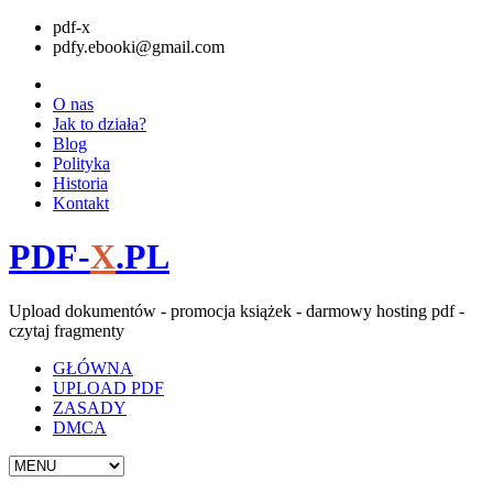
pdf-x
pdfy.ebooki@gmail.com
O nas
Jak to działa?
Blog
Polityka
Historia
Kontakt
PDF-
X
.PL
Upload dokumentów - promocja książek - darmowy hosting pdf -
czytaj fragmenty
GŁÓWNA
UPLOAD PDF
ZASADY
DMCA