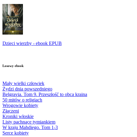
Dzieci wierzby - ebook EPUB
Losowy ebook
Mały wielki człowiek
Żydzi dnia powszedniego
Belgravia. Tom 9. Przeszłość to obca kraina
50 mitów o religiach
Wrogowie kobiety
Złączeni
Kroniki włoskie
Listy pachnące tymiankiem
W kraju Mahdiego. Tom 1-3
Serce kobiety