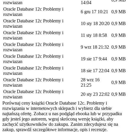
rozwiazan
14:04
Oracle Database 12c Problemy i
6 gru 17 10:21
0,9 MB
rozwiazan
Oracle Database 12c Problemy i
10 sty 18 20:20
0,9 MB
rozwiazan
Oracle Database 12c Problemy i
11 sty 18 8:58
0,9 MB
rozwiazan
Oracle Database 12c Problemy i
9 wrz 18 21:32
0,9 MB
rozwiazan
Oracle Database 12c Problemy i
19 sie 17 9:44
0,9 MB
rozwiazan
Oracle Database 12c Problemy i
18 sie 17 22:04
0,9 MB
rozwiazan
Oracle Database 12c Problemy i
28 wrz 16
0,9 MB
rozwiazan
21:25
Oracle Database 12c Problemy i
20 sty 23 22:02
0,9 MB
rozwiazan
Porównaj ceny książki Oracle Database 12c. Problemy i
rozwiązania w internetowych sklepach i wybierz dla siebie
najtańszą ofertę. Zobacz u nas podgląd ebooka lub w przypadku
gdy jesteś jego autorem, wgraj skróconą wersję książki, aby
zachęcić użytkowników do zakupu. Zanim zdecydujesz się na
zakup, sprawdź szczegółowe informacje, opis i recenzje.