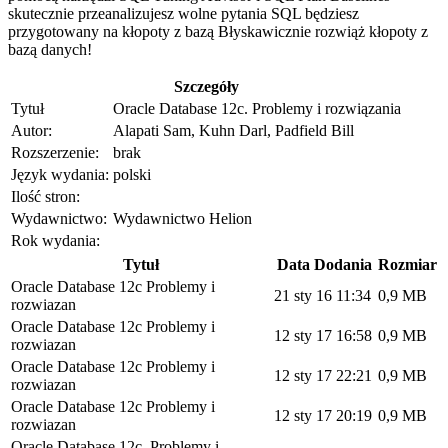
skutecznie przeanalizujesz wolne pytania SQL będziesz
przygotowany na kłopoty z bazą Błyskawicznie rozwiąż kłopoty z
bazą danych!
Szczegóły
Tytuł
Oracle Database 12c. Problemy i rozwiązania
Autor:
Alapati Sam, Kuhn Darl, Padfield Bill
Rozszerzenie:
brak
Język wydania:
polski
Ilość stron:
Wydawnictwo:
Wydawnictwo Helion
Rok wydania:
Tytuł
Data Dodania
Rozmiar
Oracle Database 12c Problemy i
21 sty 16 11:34
0,9 MB
rozwiazan
Oracle Database 12c Problemy i
12 sty 17 16:58
0,9 MB
rozwiazan
Oracle Database 12c Problemy i
12 sty 17 22:21
0,9 MB
rozwiazan
Oracle Database 12c Problemy i
12 sty 17 20:19
0,9 MB
rozwiazan
Oracle Database 12c. Problemy i