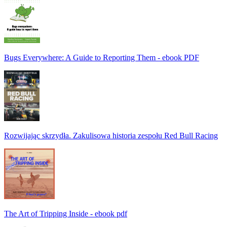
Bugs Everywhere: A Guide to Reporting Them - ebook PDF
Rozwijając skrzydła. Zakulisowa historia zespołu Red Bull Racing
The Art of Tripping Inside - ebook pdf