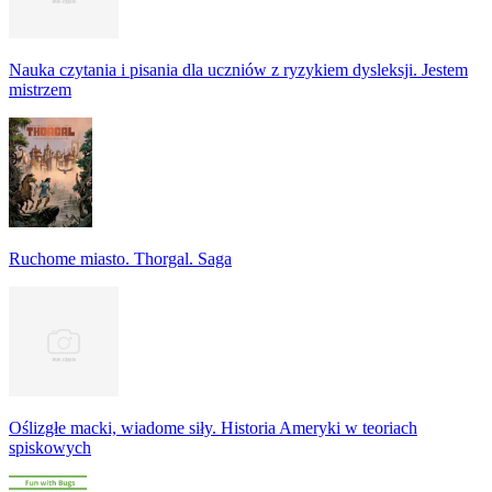
Nauka czytania i pisania dla uczniów z ryzykiem dysleksji. Jestem
mistrzem
Ruchome miasto. Thorgal. Saga
Oślizgłe macki, wiadome siły. Historia Ameryki w teoriach
spiskowych