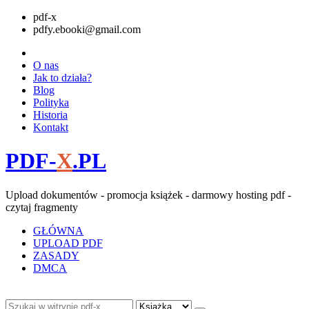
pdf-x
pdfy.ebooki@gmail.com
O nas
Jak to działa?
Blog
Polityka
Historia
Kontakt
PDF-
X
.PL
Upload dokumentów - promocja książek - darmowy hosting pdf -
czytaj fragmenty
GŁÓWNA
UPLOAD PDF
ZASADY
DMCA