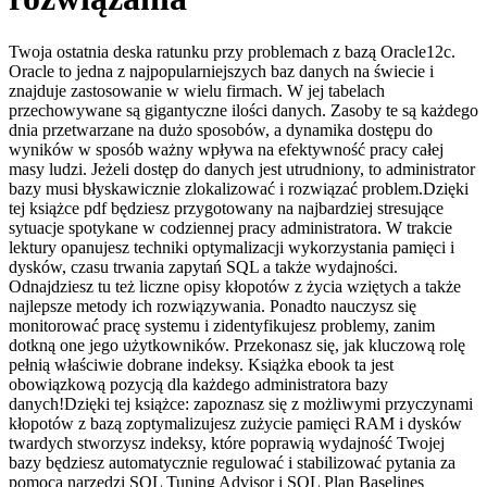
Twoja ostatnia deska ratunku przy problemach z bazą Oracle12c.
Oracle to jedna z najpopularniejszych baz danych na świecie i
znajduje zastosowanie w wielu firmach. W jej tabelach
przechowywane są gigantyczne ilości danych. Zasoby te są każdego
dnia przetwarzane na dużo sposobów, a dynamika dostępu do
wyników w sposób ważny wpływa na efektywność pracy całej
masy ludzi. Jeżeli dostęp do danych jest utrudniony, to administrator
bazy musi błyskawicznie zlokalizować i rozwiązać problem.Dzięki
tej książce pdf będziesz przygotowany na najbardziej stresujące
sytuacje spotykane w codziennej pracy administratora. W trakcie
lektury opanujesz techniki optymalizacji wykorzystania pamięci i
dysków, czasu trwania zapytań SQL a także wydajności.
Odnajdziesz tu też liczne opisy kłopotów z życia wziętych a także
najlepsze metody ich rozwiązywania. Ponadto nauczysz się
monitorować pracę systemu i zidentyfikujesz problemy, zanim
dotkną one jego użytkowników. Przekonasz się, jak kluczową rolę
pełnią właściwie dobrane indeksy. Książka ebook ta jest
obowiązkową pozycją dla każdego administratora bazy
danych!Dzięki tej książce: zapoznasz się z możliwymi przyczynami
kłopotów z bazą zoptymalizujesz zużycie pamięci RAM i dysków
twardych stworzysz indeksy, które poprawią wydajność Twojej
bazy będziesz automatycznie regulować i stabilizować pytania za
pomocą narzędzi SQL Tuning Advisor i SQL Plan Baselines