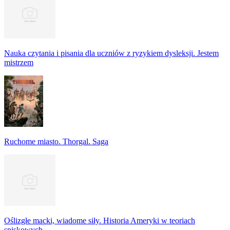
Nauka czytania i pisania dla uczniów z ryzykiem dysleksji. Jestem
mistrzem
Ruchome miasto. Thorgal. Saga
Oślizgłe macki, wiadome siły. Historia Ameryki w teoriach
spiskowych