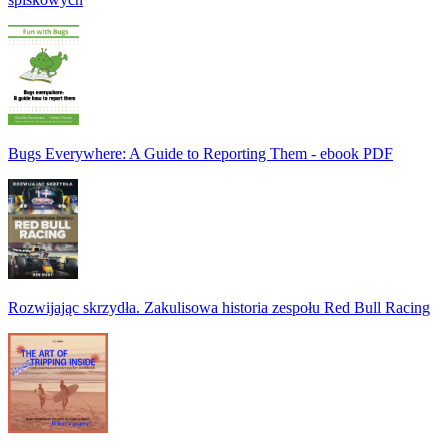
Bugs Everywhere: A Guide to Reporting Them - ebook PDF
Rozwijając skrzydła. Zakulisowa historia zespołu Red Bull Racing