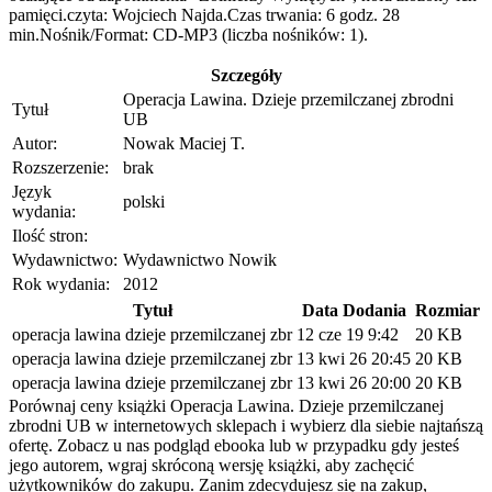
pamięci.czyta: Wojciech Najda.Czas trwania: 6 godz. 28
min.Nośnik/Format: CD-MP3 (liczba nośników: 1).
Szczegóły
Operacja Lawina. Dzieje przemilczanej zbrodni
Tytuł
UB
Autor:
Nowak Maciej T.
Rozszerzenie:
brak
Język
polski
wydania:
Ilość stron:
Wydawnictwo:
Wydawnictwo Nowik
Rok wydania:
2012
Tytuł
Data Dodania
Rozmiar
operacja lawina dzieje przemilczanej zbr
12 cze 19 9:42
20 KB
operacja lawina dzieje przemilczanej zbr
13 kwi 26 20:45
20 KB
operacja lawina dzieje przemilczanej zbr
13 kwi 26 20:00
20 KB
Porównaj ceny książki Operacja Lawina. Dzieje przemilczanej
zbrodni UB w internetowych sklepach i wybierz dla siebie najtańszą
ofertę. Zobacz u nas podgląd ebooka lub w przypadku gdy jesteś
jego autorem, wgraj skróconą wersję książki, aby zachęcić
użytkowników do zakupu. Zanim zdecydujesz się na zakup,