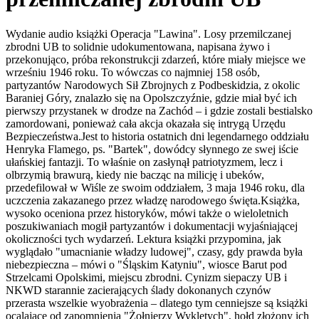
Wydanie audio książki Operacja "Lawina". Losy przemilczanej
zbrodni UB to solidnie udokumentowana, napisana żywo i
przekonująco, próba rekonstrukcji zdarzeń, które miały miejsce we
wrześniu 1946 roku. To wówczas co najmniej 158 osób,
partyzantów Narodowych Sił Zbrojnych z Podbeskidzia, z okolic
Baraniej Góry, znalazło się na Opolszczyźnie, gdzie miał być ich
pierwszy przystanek w drodze na Zachód – i gdzie zostali bestialsko
zamordowani, ponieważ cała akcja okazała się intrygą Urzędu
Bezpieczeństwa.Jest to historia ostatnich dni legendarnego oddziału
Henryka Flamego, ps. "Bartek", dowódcy słynnego ze swej iście
ułańskiej fantazji. To właśnie on zasłynął patriotyzmem, lecz i
olbrzymią brawurą, kiedy nie bacząc na milicję i ubeków,
przedefilował w Wiśle ze swoim oddziałem, 3 maja 1946 roku, dla
uczczenia zakazanego przez władzę narodowego święta.Książka,
wysoko oceniona przez historyków, mówi także o wieloletnich
poszukiwaniach mogił partyzantów i dokumentacji wyjaśniającej
okoliczności tych wydarzeń. Lektura książki przypomina, jak
wyglądało "umacnianie władzy ludowej", czasy, gdy prawda była
niebezpieczna – mówi o "Śląskim Katyniu", wiosce Barut pod
Strzelcami Opolskimi, miejscu zbrodni. Cynizm siepaczy UB i
NKWD starannie zacierających ślady dokonanych czynów
przerasta wszelkie wyobrażenia – dlatego tym cenniejsze są książki
ocalające od zapomnienia "Żołnierzy Wyklętych", hołd złożony ich