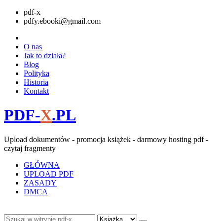
pdf-x
pdfy.ebooki@gmail.com
O nas
Jak to działa?
Blog
Polityka
Historia
Kontakt
PDF-
X
.PL
Upload dokumentów - promocja książek - darmowy hosting pdf -
czytaj fragmenty
GŁÓWNA
UPLOAD PDF
ZASADY
DMCA