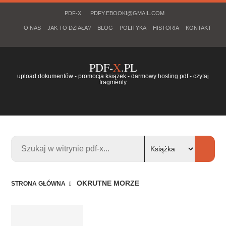
PDF-X
PDFY.EBOOKI@GMAIL.COM
O NAS
JAK TO DZIAŁA?
BLOG
POLITYKA
HISTORIA
KONTAKT
PDF-
X
.PL
upload dokumentów - promocja książek - darmowy hosting pdf - czytaj
fragmenty
OKRUTNE MORZE
STRONA GŁÓWNA