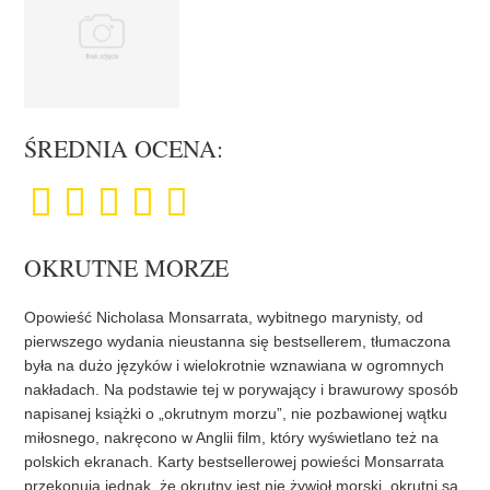
ŚREDNIA OCENA:
OKRUTNE MORZE
Opowieść Nicholasa Monsarrata, wybitnego marynisty, od
pierwszego wydania nieustanna się bestsellerem, tłumaczona
była na dużo języków i wielokrotnie wznawiana w ogromnych
nakładach. Na podstawie tej w porywający i brawurowy sposób
napisanej książki o „okrutnym morzu”, nie pozbawionej wątku
miłosnego, nakręcono w Anglii film, który wyświetlano też na
polskich ekranach. Karty bestsellerowej powieści Monsarrata
przekonują jednak, że okrutny jest nie żywioł morski, okrutni są