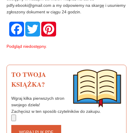
pdfy.ebooki@gmail.com
a my odpowiemy na skargę i usuniemy
zgłoszony dokument w ciągu 24 godzin.
F
T
P
a
w
i
c
i
n
e
t
t
b
t
e
Podgląd niedostępny.
o
e
r
o
r
e
k
s
t
TO TWOJA
KSIĄŻKA?
Wgraj kilka pierwszych stron
swojego dzieła!
Zachęcisz w ten sposób czytelników do zakupu.
WGRAJ PLIK PDF