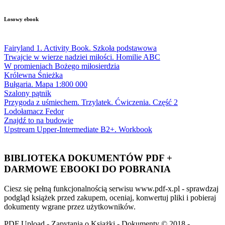
Losowy ebook
Fairyland 1. Activity Book. Szkoła podstawowa
Trwajcie w wierze nadziei miłości. Homilie ABC
W promieniach Bożego miłosierdzia
Królewna Śnieżka
Bułgaria. Mapa 1:800 000
Szalony pątnik
Przygoda z uśmiechem. Trzylatek. Ćwiczenia. Część 2
Lodołamacz Fedor
Znajdź to na budowie
Upstream Upper-Intermediate B2+. Workbook
BIBLIOTEKA DOKUMENTÓW PDF +
DARMOWE EBOOKI DO POBRANIA
Ciesz się pełną funkcjonalnością serwisu www.pdf-x.pl - sprawdzaj
podgląd książek przed zakupem, oceniaj, konwertuj pliki i pobieraj
dokumenty wgrane przez użytkowników.
PDF Upload - Zapytania o Książki - Dokumenty © 2018 -