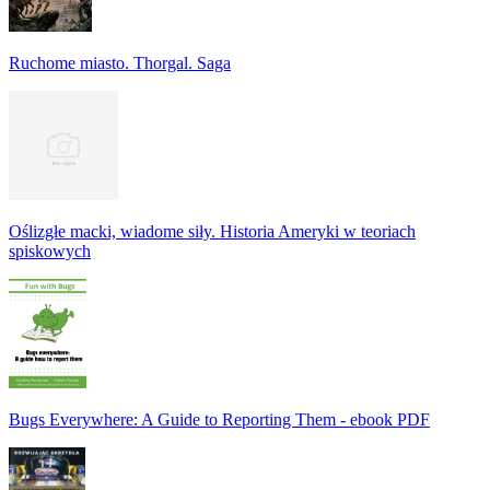
Ruchome miasto. Thorgal. Saga
Oślizgłe macki, wiadome siły. Historia Ameryki w teoriach
spiskowych
Bugs Everywhere: A Guide to Reporting Them - ebook PDF