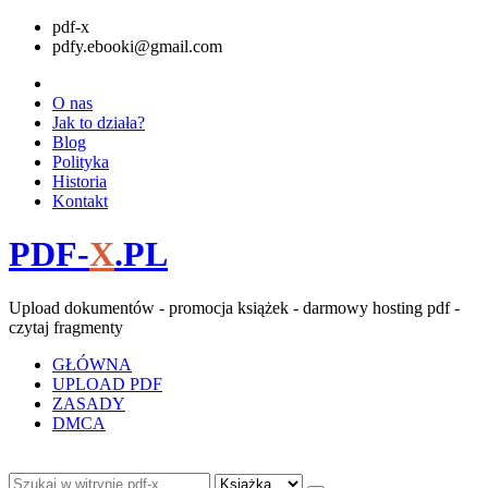
pdf-x
pdfy.ebooki@gmail.com
O nas
Jak to działa?
Blog
Polityka
Historia
Kontakt
PDF-
X
.PL
Upload dokumentów - promocja książek - darmowy hosting pdf -
czytaj fragmenty
GŁÓWNA
UPLOAD PDF
ZASADY
DMCA