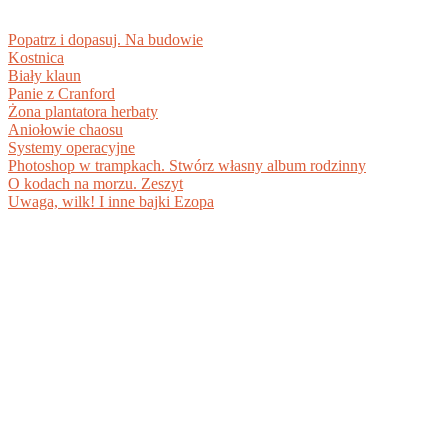
Popatrz i dopasuj. Na budowie
Kostnica
Biały klaun
Panie z Cranford
Żona plantatora herbaty
Aniołowie chaosu
Systemy operacyjne
Photoshop w trampkach. Stwórz własny album rodzinny
O kodach na morzu. Zeszyt
Uwaga, wilk! I inne bajki Ezopa
BIBLIOTEKA DOKUMENTÓW PDF +
DARMOWE EBOOKI DO POBRANIA