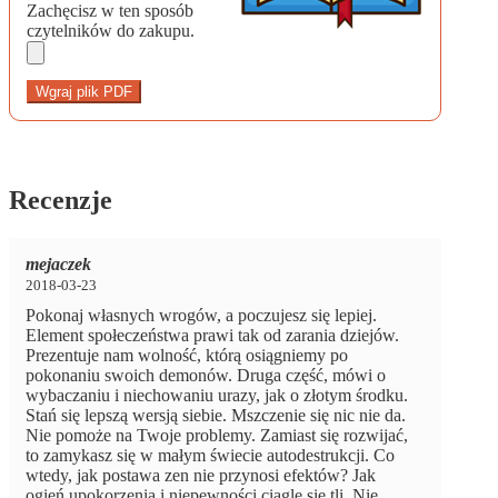
Zachęcisz w ten sposób
czytelników do zakupu.
Wgraj plik PDF
Recenzje
mejaczek
2018-03-23
Pokonaj własnych wrogów, a poczujesz się lepiej.
Element społeczeństwa prawi tak od zarania dziejów.
Prezentuje nam wolność, którą osiągniemy po
pokonaniu swoich demonów. Druga część, mówi o
wybaczaniu i niechowaniu urazy, jak o złotym środku.
Stań się lepszą wersją siebie. Mszczenie się nic nie da.
Nie pomoże na Twoje problemy. Zamiast się rozwijać,
to zamykasz się w małym świecie autodestrukcji. Co
wtedy, jak postawa zen nie przynosi efektów? Jak
ogień upokorzenia i niepewności ciągle się tli. Nie