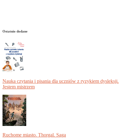
Ostatnio dodane
Nauka czytania i pisania dla uczniów z ryzykiem dysleksji.
Jestem mistrzem
Ruchome miasto. Thorgal. Saga