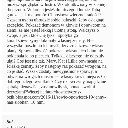
możesz spoglądać w lustro. Wzrok utkwiony w ziemię i
do przodu. W końcu jesteś do niczego i ludzie Tobą
gardzą. Jak ma pomóc Ci postawa wiecznej radości?
Czasem trzeba ubrudzić sobie paluszki, żeby osiągnąć
szczęście. Pokazać demonom w głowie i oprawcom na
ziemi, że nie jesteś lekką i ulotną istotą. Walczysz o
swoje, a jeśli ktoś Cię tyka - spotyka go
kara.Dziewczyny dokonały własnej zemsty. Nie
wszystko poszło po ich myśli, lecz zrealizował własne
plany. Sprawiedliwość pokazała własne lico i dumnie
poklepała je po plecach. Tylko... dlaczego nie odczuły
ulgi? Coś jest nie tak. Mary, Kat i Lillia powracają na
ścieżkę zemsty, żeby następny raz pokazać wrogom, na
co je stać. Wszak zostały niewyjaśnione sprawy, a
odwet na wrogach musi mieć własny kres i miejsce. Co
dobrego z tego wyniknie? Czy dziewczyny, napędzane
spiralą nienawiści, zastanowiły się ponad swoimi
decyzjami?Więcej na:http://kosmetyczny-
bzik.blogspot.com/2016/11/sowie-opowiesci-19-jenny-
han-siobhan_10.html
Sol
2018-03-23