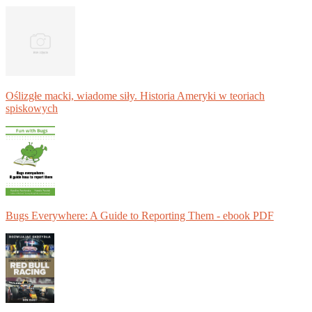
Oślizgłe macki, wiadome siły. Historia Ameryki w teoriach
spiskowych
Bugs Everywhere: A Guide to Reporting Them - ebook PDF