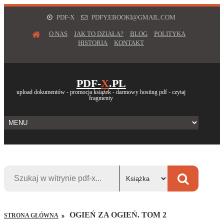
PDF-X
PDFY.EBOOKI@GMAIL.COM
O NAS
JAK TO DZIAŁA?
BLOG
POLITYKA
HISTORIA
KONTAKT
PDF-
X
.PL
upload dokumentów - promocja książek - darmowy hosting pdf - czytaj
fragmenty
OGIEŃ ZA OGIEŃ. TOM 2
STRONA GŁÓWNA