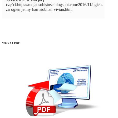
części.https://mojaosobistosc.blogspot.com/2016/11/ogien-
za-ogien-jenny-han-siobhan-vivian.html
WGRAJ PDF