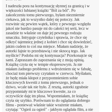
I nadeszła pora na kontynuację słynnej za granicą i w
większości lubianej książki "Ból za ból". Po
zakończeniu tomu pierwszego, byłam niezmiernie
ciekawa, jak to wszystko dalej się potoczy. Jak
rozwinie się pewien wątek, który z pewnego względu
jakoś nie bardzo pasuje mi do całości tej serii, lecz w
zasadzie to właśnie on daje jej pewnego rodzaju
smaczku. Intryguje czytelnika i sprawia, że chce się
odkryć tajemnicę jednej z kobiet i chce się dowiedzieć,
jakim cudem to coś ma miejsce. Miałam nadzieję, że
autorki fajnie to przedstawią i nie sknocą tego. Jak
myślicie? Podoba mi się kontynuacja? Przekonajcie się
sami. Zapraszam do zapoznania się z moją opinią.
Książkę czyta się w tempie ekspresowym. Ja nie
miałam żadnego problemu z wdrożeniem się w fabułę,
chociaż tom pierwszy czytałam w czerwcu. Myślałam,
że będę miała kłopot z przypomnieniem sobie
kluczowych kwestii z tomu pierwszego, jednak o
dziwo, wcale tak nie było. Z resztą, autorki zgrabnie
przypomniały mi te kluczowe kwestie, za co
oczywiście daję im plusa. Wspomniałam, że książkę
czyta się szybko. Porównam to do oglądania dobrego
filmu - ponieważ właśnie takie wrażenie miałam,
czytając "Ogień za ogień" - jakbym oglądała film, a nie