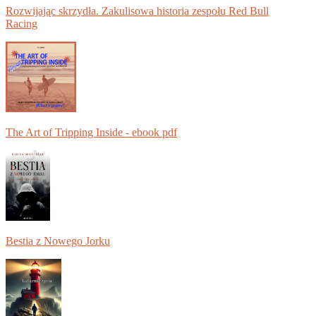
Rozwijając skrzydła. Zakulisowa historia zespołu Red Bull
Racing
The Art of Tripping Inside - ebook pdf
Bestia z Nowego Jorku