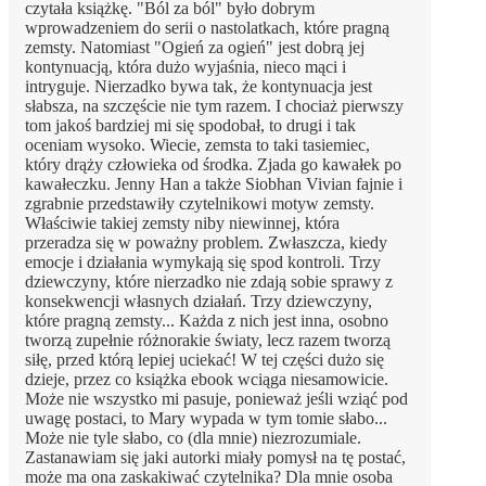
czytała książkę. "Ból za ból" było dobrym
wprowadzeniem do serii o nastolatkach, które pragną
zemsty. Natomiast "Ogień za ogień" jest dobrą jej
kontynuacją, która dużo wyjaśnia, nieco mąci i
intryguje. Nierzadko bywa tak, że kontynuacja jest
słabsza, na szczęście nie tym razem. I chociaż pierwszy
tom jakoś bardziej mi się spodobał, to drugi i tak
oceniam wysoko. Wiecie, zemsta to taki tasiemiec,
który drąży człowieka od środka. Zjada go kawałek po
kawałeczku. Jenny Han a także Siobhan Vivian fajnie i
zgrabnie przedstawiły czytelnikowi motyw zemsty.
Właściwie takiej zemsty niby niewinnej, która
przeradza się w poważny problem. Zwłaszcza, kiedy
emocje i działania wymykają się spod kontroli. Trzy
dziewczyny, które nierzadko nie zdają sobie sprawy z
konsekwencji własnych działań. Trzy dziewczyny,
które pragną zemsty... Każda z nich jest inna, osobno
tworzą zupełnie różnorakie światy, lecz razem tworzą
siłę, przed którą lepiej uciekać! W tej części dużo się
dzieje, przez co książka ebook wciąga niesamowicie.
Może nie wszystko mi pasuje, ponieważ jeśli wziąć pod
uwagę postaci, to Mary wypada w tym tomie słabo...
Może nie tyle słabo, co (dla mnie) niezrozumiale.
Zastanawiam się jaki autorki miały pomysł na tę postać,
może ma ona zaskakiwać czytelnika? Dla mnie osoba