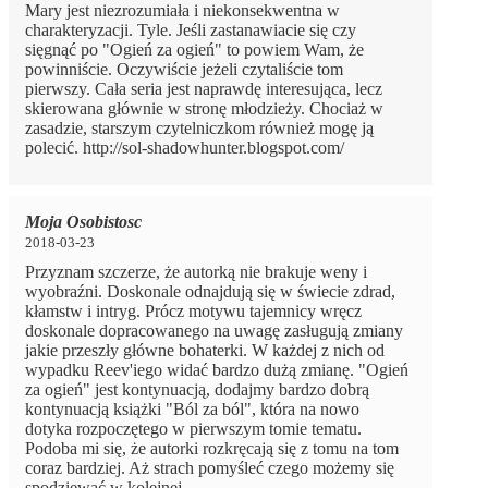
Mary jest niezrozumiała i niekonsekwentna w
charakteryzacji. Tyle. Jeśli zastanawiacie się czy
sięgnąć po "Ogień za ogień" to powiem Wam, że
powinniście. Oczywiście jeżeli czytaliście tom
pierwszy. Cała seria jest naprawdę interesująca, lecz
skierowana głównie w stronę młodzieży. Chociaż w
zasadzie, starszym czytelniczkom również mogę ją
polecić. http://sol-shadowhunter.blogspot.com/
Moja Osobistosc
2018-03-23
Przyznam szczerze, że autorką nie brakuje weny i
wyobraźni. Doskonale odnajdują się w świecie zdrad,
kłamstw i intryg. Prócz motywu tajemnicy wręcz
doskonale dopracowanego na uwagę zasługują zmiany
jakie przeszły główne bohaterki. W każdej z nich od
wypadku Reev'iego widać bardzo dużą zmianę. "Ogień
za ogień" jest kontynuacją, dodajmy bardzo dobrą
kontynuacją książki "Ból za ból", która na nowo
dotyka rozpoczętego w pierwszym tomie tematu.
Podoba mi się, że autorki rozkręcają się z tomu na tom
coraz bardziej. Aż strach pomyśleć czego możemy się
spodziewać w kolejnej