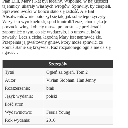
Plan Lilli, Mary i Kat był idealny. Wspólnie, w najgłębszej
tajemnicy, ukarały własnych wrogów. Sprawiły, by cierpieli.
Sprawiedliwości w końcu stało się zadość. Ale Bal
Absolwentów nie potoczył się tak, jak sobie tego życzyły.
Wszystko wymknęło się spod kontroli.Teraz, choć nęka je
poczucie winy, kobiety muszą po prostu się pozbierać i
zapomnieć o tym, co się wydarzyło, i o umowie, którą
zawarły. Lecz z cichą, łagodną Mary jest naprawdę źle.
Przepełnia ją gwałtowny gniew, który może sprawić, że
komuś stanie się krzywda. Raz rozpalonego ognia nie da się
ugasić…
Szczegóły
Tytuł
Ogień za ogień. Tom 2
Autor:
Vivian Siobhan, Han Jenny
Rozszerzenie:
brak
Język wydania:
polski
Ilość stron:
Wydawnictwo:
Feeria Young
Rok wydania:
2016