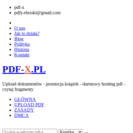
pdf-x
pdfy.ebooki@gmail.com
O nas
Jak to działa?
Blog
Polityka
Historia
Kontakt
PDF-
X
.PL
Upload dokumentów - promocja książek - darmowy hosting pdf -
czytaj fragmenty
GŁÓWNA
UPLOAD PDF
ZASADY
DMCA