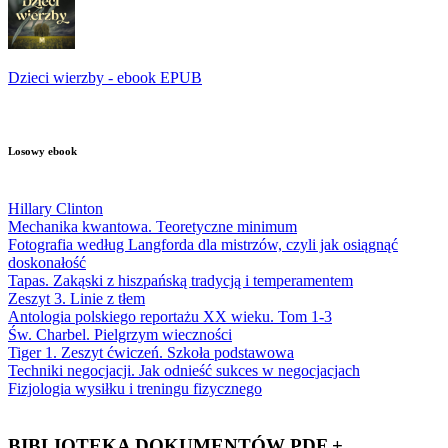
Dzieci wierzby - ebook EPUB
Losowy ebook
Hillary Clinton
Mechanika kwantowa. Teoretyczne minimum
Fotografia według Langforda dla mistrzów, czyli jak osiągnąć
doskonałość
Tapas. Zakąski z hiszpańską tradycją i temperamentem
Zeszyt 3. Linie z tłem
Antologia polskiego reportażu XX wieku. Tom 1-3
Św. Charbel. Pielgrzym wieczności
Tiger 1. Zeszyt ćwiczeń. Szkoła podstawowa
Techniki negocjacji. Jak odnieść sukces w negocjacjach
Fizjologia wysiłku i treningu fizycznego
BIBLIOTEKA DOKUMENTÓW PDF +