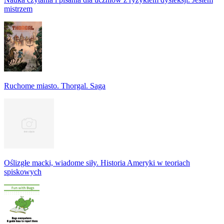
mistrzem
Ruchome miasto. Thorgal. Saga
Oślizgłe macki, wiadome siły. Historia Ameryki w teoriach
spiskowych