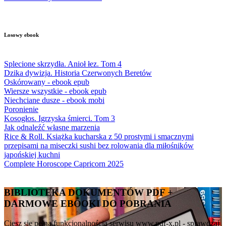
Losowy ebook
Splecione skrzydła. Anioł łez. Tom 4
Dzika dywizja. Historia Czerwonych Beretów
Oskórowany - ebook epub
Wiersze wszystkie - ebook epub
Niechciane dusze - ebook mobi
Poronienie
Kosogłos. Igrzyska śmierci. Tom 3
Jak odnaleźć własne marzenia
Rice & Roll. Książka kucharska z 50 prostymi i smacznymi
przepisami na miseczki sushi bez rolowania dla miłośników
japońskiej kuchni
Complete Horoscope Capricorn 2025
BIBLIOTEKA DOKUMENTÓW PDF +
DARMOWE EBOOKI DO POBRANIA
Ciesz się pełną funkcjonalnością serwisu www.pdf-x.pl - sprawdzaj