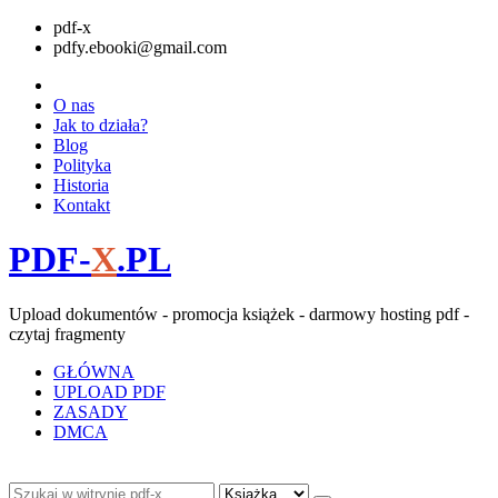
pdf-x
pdfy.ebooki@gmail.com
O nas
Jak to działa?
Blog
Polityka
Historia
Kontakt
PDF-
X
.PL
Upload dokumentów - promocja książek - darmowy hosting pdf -
czytaj fragmenty
GŁÓWNA
UPLOAD PDF
ZASADY
DMCA