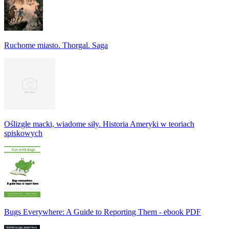
Ruchome miasto. Thorgal. Saga
Oślizgłe macki, wiadome siły. Historia Ameryki w teoriach
spiskowych
Bugs Everywhere: A Guide to Reporting Them - ebook PDF