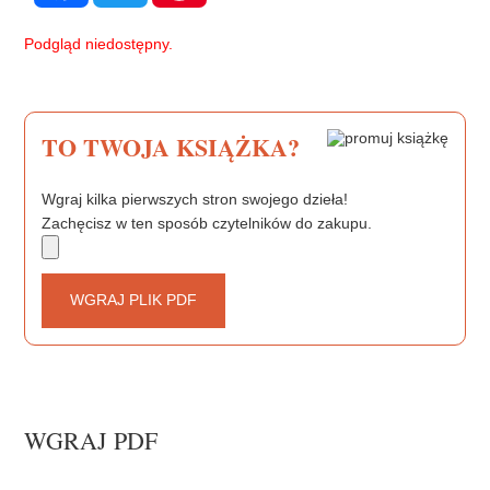
e
t
t
b
t
e
Podgląd niedostępny.
o
e
r
o
r
e
k
s
t
TO TWOJA KSIĄŻKA?
Wgraj kilka pierwszych stron swojego dzieła!
Zachęcisz w ten sposób czytelników do zakupu.
WGRAJ PLIK PDF
WGRAJ PDF