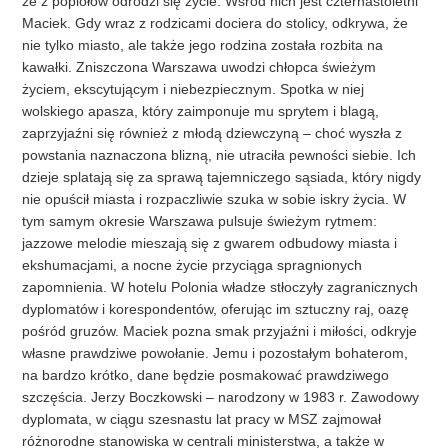
że z popiołów odrodzi się życie. Wśród nich jest czternastoletni
Maciek. Gdy wraz z rodzicami dociera do stolicy, odkrywa, że
nie tylko miasto, ale także jego rodzina została rozbita na
kawałki. Zniszczona Warszawa uwodzi chłopca świeżym
życiem, ekscytującym i niebezpiecznym. Spotka w niej
wolskiego apasza, który zaimponuje mu sprytem i blagą,
zaprzyjaźni się również z młodą dziewczyną – choć wyszła z
powstania naznaczona blizną, nie utraciła pewności siebie. Ich
dzieje splatają się za sprawą tajemniczego sąsiada, który nigdy
nie opuścił miasta i rozpaczliwie szuka w sobie iskry życia. W
tym samym okresie Warszawa pulsuje świeżym rytmem:
jazzowe melodie mieszają się z gwarem odbudowy miasta i
ekshumacjami, a nocne życie przyciąga spragnionych
zapomnienia. W hotelu Polonia władze stłoczyły zagranicznych
dyplomatów i korespondentów, oferując im sztuczny raj, oazę
pośród gruzów. Maciek pozna smak przyjaźni i miłości, odkryje
własne prawdziwe powołanie. Jemu i pozostałym bohaterom,
na bardzo krótko, dane będzie posmakować prawdziwego
szczęścia. Jerzy Boczkowski – narodzony w 1983 r. Zawodowy
dyplomata, w ciągu szesnastu lat pracy w MSZ zajmował
różnorodne stanowiska w centrali ministerstwa, a także w