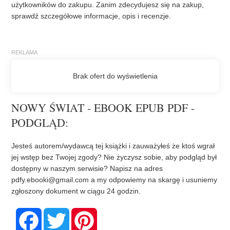
użytkowników do zakupu. Zanim zdecydujesz się na zakup,
sprawdź szczegółowe informacje, opis i recenzje.
NOWY ŚWIAT - EBOOK EPUB PDF -
PODGLĄD:
Jesteś autorem/wydawcą tej książki i zauważyłeś że ktoś wgrał
jej wstęp bez Twojej zgody? Nie życzysz sobie, aby podgląd był
dostępny w naszym serwisie? Napisz na adres
pdfy.ebooki@gmail.com
a my odpowiemy na skargę i usuniemy
zgłoszony dokument w ciągu 24 godzin.
F
T
P
a
w
i
c
i
n