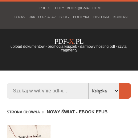
PDF-X
PDFY.EBOOKI@GMAIL.COM
O NAS
JAK TO DZIAŁA?
BLOG
POLITYKA
HISTORIA
KONTAKT
PDF-
X
.PL
upload dokumentów - promocja książek - darmowy hosting pdf - czytaj
fragmenty
NOWY ŚWIAT - EBOOK EPUB
STRONA GŁÓWNA