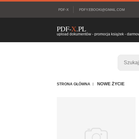
PDF-X
PDFY.EBOOKI@GMAIL.COM
PDF-
X
.PL
upload dokumentów - promocja książek - darmowy
NOWE ŻYCIE
STRONA GŁÓWNA