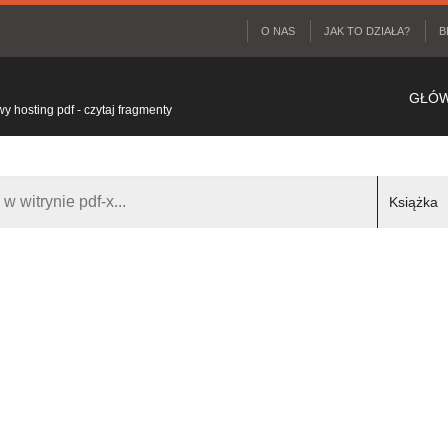
O NAS
JAK TO DZIAŁA?
B
GŁÓ
 hosting pdf - czytaj fragmenty