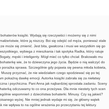
bohaterów książki. Wydają się rzeczywiści i możemy się z nimi
łżeństwie, które ją niszczy. Boi się odejść od męża, ponieważ stale
cze może się zmienić. Jest bita, gwałcona i musi we wszystkim się go
wszystkiego, wybiega z mieszkania i tak spotyka Radka, który ratuje
Bogaty, męski i inteligenty. Mógł mieć co tylko chciał. Brakowało mu
 bohaterkę wie, że to dziewczyna jego życia. Będzie o nią walczyć do
to porażka sprawa. Szczególnie gdy pojawia się pewna młoda kobieta,
. Muszę przyznać, że nie wiedziałam czego spodziewać się po tej
łam pokaźną dawkę emocji. Autorka książki zabrała się za niełatwy
czna i psychiczna. Pani Anna jak najbardziej sprostała zadaniu. Sceny
ohaterką odczuwamy to co ona przeżywa. Dla mnie niestety tych scen
ególnie wspomnień z dzieciństwa bohaterki. Minusy. Czy są jakieś?
pisanego wyżej. Nie mniej jednak wydaje mi się, że główny wątek
ak nie wpływa to na ogólne wrażenia po przeczytaniu tej lektury.