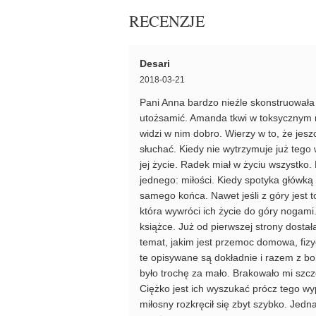
RECENZJE
Desari
2018-03-21
Pani Anna bardzo nieźle skonstruowała 
utożsamić. Amanda tkwi w toksycznym ma
widzi w nim dobro. Wierzy w to, że jesz
słuchać. Kiedy nie wytrzymuje już tego 
jej życie. Radek miał w życiu wszystko. 
jednego: miłości. Kiedy spotyka główką
samego końca. Nawet jeśli z góry jest 
która wywróci ich życie do góry nogami
książce. Już od pierwszej strony dosta
temat, jakim jest przemoc domowa, fizy
te opisywane są dokładnie i razem z b
było trochę za mało. Brakowało mi szcz
Ciężko jest ich wyszukać prócz tego wy
miłosny rozkręcił się zbyt szybko. Jedn