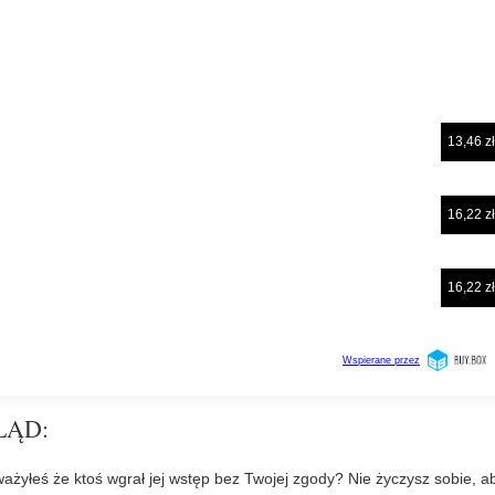
LĄD:
ażyłeś że ktoś wgrał jej wstęp bez Twojej zgody? Nie życzysz sobie, a