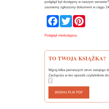
podgląd był dostępny w naszym serwisie
usuniemy zgłoszony dokument w ciągu 24
F
T
P
a
w
i
c
i
n
e
t
t
b
t
e
Podgląd niedostępny.
o
e
r
o
r
e
k
s
t
TO TWOJA KSIĄŻKA?
Wgraj kilka pierwszych stron swojego dz
Zachęcisz w ten sposób czytelników do
WGRAJ PLIK PDF