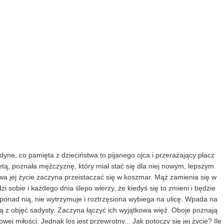
yne, co pamięta z dzieciństwa to pijanego ojca i przerażający płacz
etą, poznała mężczyznę, który miał stać się dla niej nowym, lepszym
wa jej życie zaczyna przeistaczać się w koszmar. Mąż zamienia się w
i sobie i każdego dnia ślepo wierzy, że kiedyś się to zmieni i będzie
 ponad nią, nie wytrzymuje i roztrzęsiona wybiega na ulicę. Wpada na
ją z objęć sadysty. Zaczyna łączyć ich wyjątkowa więź. Oboje poznają
 miłości. Jednak los jest przewrotny... Jak potoczy się jej życie? Ile