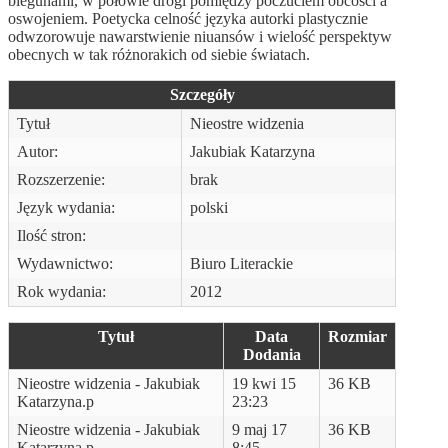
biegunami, w połowie drogi pomiędzy poczuciem obcości a
oswojeniem. Poetycka celność języka autorki plastycznie
odwzorowuje nawarstwienie niuansów i wielość perspektyw
obecnych w tak różnorakich od siebie światach.
Szczegóły
Tytuł
Nieostre widzenia
Autor:
Jakubiak Katarzyna
Rozszerzenie:
brak
Język wydania:
polski
Ilość stron:
Wydawnictwo:
Biuro Literackie
Rok wydania:
2012
Tytuł
Data
Rozmiar
Dodania
Nieostre widzenia - Jakubiak
19 kwi 15
36 KB
Katarzyna.p
23:23
Nieostre widzenia - Jakubiak
9 maj 17
36 KB
Katarzyna.p
8:45