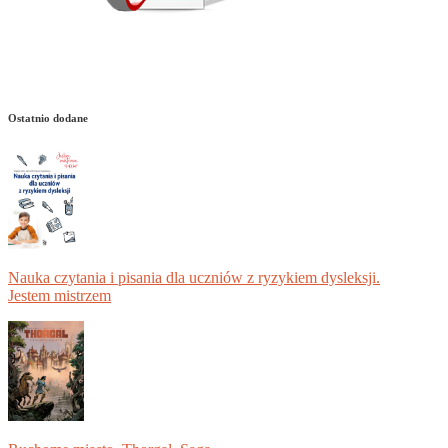
Ostatnio dodane
Nauka czytania i pisania dla uczniów z ryzykiem dysleksji.
Jestem mistrzem