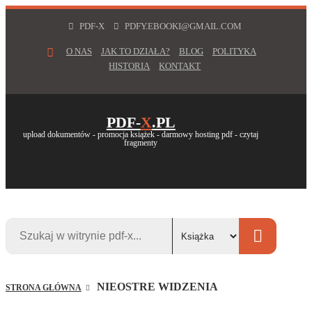
PDF-X
PDFY.EBOOKI@GMAIL.COM
O NAS
JAK TO DZIAŁA?
BLOG
POLITYKA
HISTORIA
KONTAKT
PDF-
X
.PL
upload dokumentów - promocja książek - darmowy hosting pdf - czytaj
fragmenty
NIEOSTRE WIDZENIA
STRONA GŁÓWNA