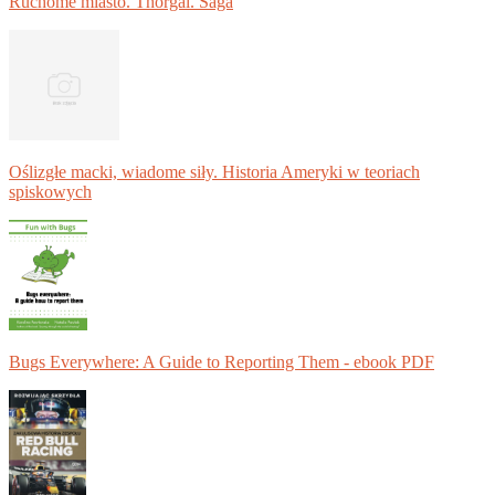
Ruchome miasto. Thorgal. Saga
Oślizgłe macki, wiadome siły. Historia Ameryki w teoriach
spiskowych
Bugs Everywhere: A Guide to Reporting Them - ebook PDF