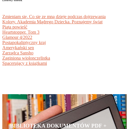
Losowy ebook
Zmieniam się. Co się ze mną dzieje podczas dojrzewania
Kolory. Akademia Mądrego Dziecka. Poznajemy świat
Piąta powieść
Heartstopper. Tom 3
Glamour 4/2022
Postapokaliptyczny kraj
Amerykański sen
Zarządca Sansho
Zaginiona wiolonczelistka
Spacerujący z książkami
BIBLIOTEKA DOKUMENTÓW PDF +