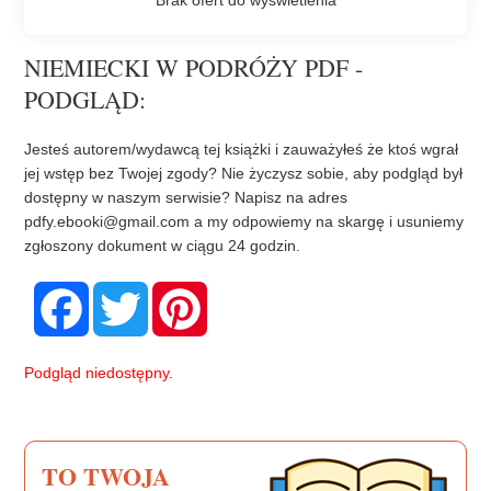
NIEMIECKI W PODRÓŻY PDF -
PODGLĄD:
Jesteś autorem/wydawcą tej książki i zauważyłeś że ktoś wgrał
jej wstęp bez Twojej zgody? Nie życzysz sobie, aby podgląd był
dostępny w naszym serwisie? Napisz na adres
pdfy.ebooki@gmail.com
a my odpowiemy na skargę i usuniemy
zgłoszony dokument w ciągu 24 godzin.
F
T
P
a
w
i
c
i
n
e
t
t
b
t
e
Podgląd niedostępny.
o
e
r
o
r
e
k
s
t
TO TWOJA