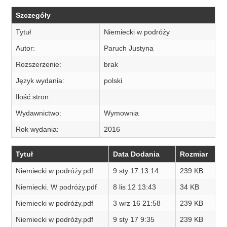
Szczegóły
Tytuł
Niemiecki w podróży
Autor:
Paruch Justyna
Rozszerzenie:
brak
Język wydania:
polski
Ilość stron:
Wydawnictwo:
Wymownia
Rok wydania:
2016
Tytuł
Data Dodania
Rozmiar
Niemiecki w podróży.pdf
9 sty 17 13:14
239 KB
Niemiecki. W podróży.pdf
8 lis 12 13:43
34 KB
Niemiecki w podróży.pdf
3 wrz 16 21:58
239 KB
Niemiecki w podróży.pdf
9 sty 17 9:35
239 KB