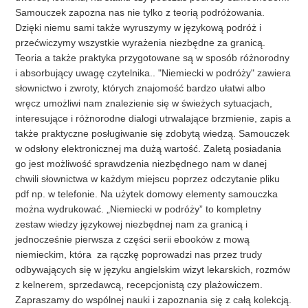
Samouczek zapozna nas nie tylko z teorią podróżowania.
Dzięki niemu sami także wyruszymy w językową podróż i
przećwiczymy wszystkie wyrażenia niezbędne za granicą.
Teoria a także praktyka przygotowane są w sposób różnorodny
i absorbujący uwagę czytelnika.. "Niemiecki w podróży" zawiera
słownictwo i zwroty, których znajomość bardzo ułatwi albo
wręcz umożliwi nam znalezienie się w świeżych sytuacjach,
interesujące i różnorodne dialogi utrwalające brzmienie, zapis a
także praktyczne posługiwanie się zdobytą wiedzą. Samouczek
w odsłony elektronicznej ma dużą wartość. Zaletą posiadania
go jest możliwość sprawdzenia niezbędnego nam w danej
chwili słownictwa w każdym miejscu poprzez odczytanie pliku
pdf np. w telefonie. Na użytek domowy elementy samouczka
można wydrukować. „Niemiecki w podróży” to kompletny
zestaw wiedzy językowej niezbędnej nam za granicą i
jednocześnie pierwsza z części serii ebooków z mową
niemieckim, która za rączkę poprowadzi nas przez trudy
odbywających się w języku angielskim wizyt lekarskich, rozmów
z kelnerem, sprzedawcą, recepcjonistą czy plażowiczem.
Zapraszamy do wspólnej nauki i zapoznania się z całą kolekcją.