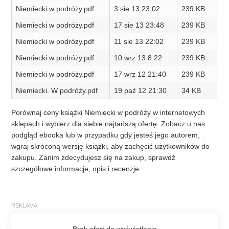
Niemiecki w podróży.pdf
3 sie 13 23:02
239 KB
Niemiecki w podróży.pdf
17 sie 13 23:48
239 KB
Niemiecki w podróży.pdf
11 sie 13 22:02
239 KB
Niemiecki w podróży.pdf
10 wrz 13 8:22
239 KB
Niemiecki w podróży.pdf
17 wrz 12 21:40
239 KB
Niemiecki. W podróży.pdf
19 paź 12 21:30
34 KB
Porównaj ceny książki Niemiecki w podróży w internetowych
sklepach i wybierz dla siebie najtańszą ofertę. Zobacz u nas
podgląd ebooka lub w przypadku gdy jesteś jego autorem,
wgraj skróconą wersję książki, aby zachęcić użytkowników do
zakupu. Zanim zdecydujesz się na zakup, sprawdź
szczegółowe informacje, opis i recenzje.