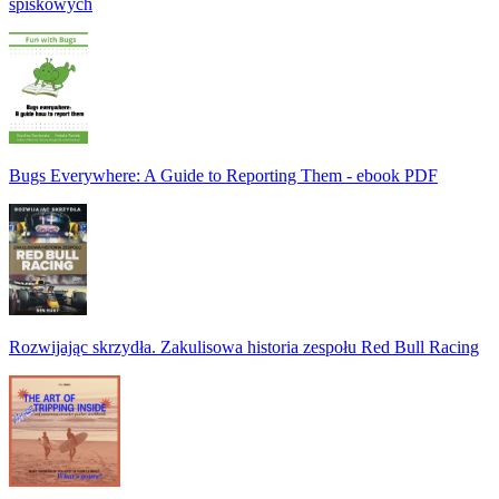
spiskowych
Bugs Everywhere: A Guide to Reporting Them - ebook PDF
Rozwijając skrzydła. Zakulisowa historia zespołu Red Bull Racing