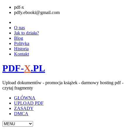
pdf-x
pdfy.ebooki@gmail.com
O nas
Jak to działa?
Blog
Polityka
Historia
Kontakt
PDF-
X
.PL
Upload dokumentów - promocja książek - darmowy hosting pdf -
czytaj fragmenty
GŁÓWNA
UPLOAD PDF
ZASADY
DMCA