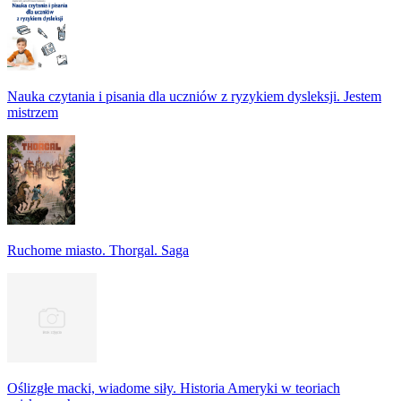
Nauka czytania i pisania dla uczniów z ryzykiem dysleksji. Jestem
mistrzem
Ruchome miasto. Thorgal. Saga
Oślizgłe macki, wiadome siły. Historia Ameryki w teoriach