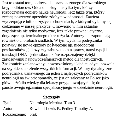
Jest to ostatni tom, podręcznika przeznaczonego dla szerokiego
kręgu odbiorców. Odda on usługi nie tylko tym, którzy
rozpoczynają dopiero naukę neurologii, lecz także tym, którzy
zechcą poszerzyć uprzednio zdobyte wiadomości. Zawiera
wyczerpujące info o częstych schorzeniach, z którymi stykamy się
codziennie w naszej praktyce. Omówiono w nim aktualne
zagadnienia nie tylko medyczne, lecz także prawne i etyczne,
dotyczące np. terminalnego okresu życia. Autorzy nie zapominają
również o chorobach rzadkich. W tym wydaniu podręcznika
pojawiły się nowe epizody poświęcone np. niedoborom
przekaźników glukozy czy zaburzeniom naprawy, transkrypcji i
translacji DNA - jednostkom, które rozpoznajemy dzięki
zastosowaniu najnowocześniejszych metod diagnostycznych.
Znakomicie zaplanowany,unowocześniony układ tej edycji pozwala
na szybkie znalezienie wszystkich informacji. Walory dydaktyczne
podręcznika, uznawanego za jeden z najlepszych podręczników
neurologii na świecie sprawiły, że jest on zalecany w Polsce jako
główne źródło wiedzy dla lekarzy przygotowujących się do
państwowego egzaminu specjalizacyjnego w dziedzinie neurologii.
Szczegóły
Tytuł
Neurologia Merritta. Tom 3
Autor:
Rowland Lewis P., Pedley Timothy A.
Rozszerzenie:
brak