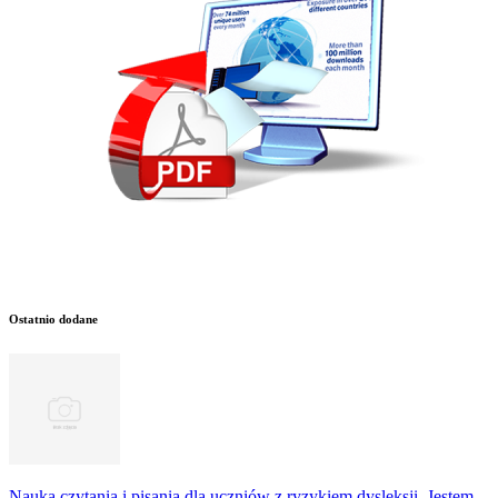
Ostatnio dodane
Nauka czytania i pisania dla uczniów z ryzykiem dysleksji. Jestem