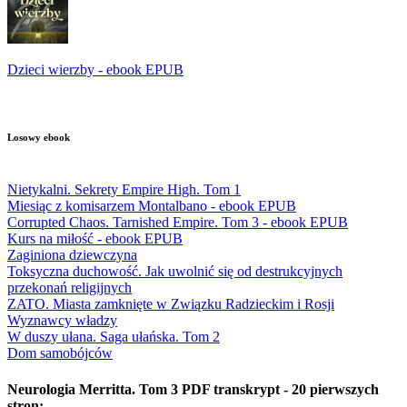
Dzieci wierzby - ebook EPUB
Losowy ebook
Nietykalni. Sekrety Empire High. Tom 1
Miesiąc z komisarzem Montalbano - ebook EPUB
Corrupted Chaos. Tarnished Empire. Tom 3 - ebook EPUB
Kurs na miłość - ebook EPUB
Zaginiona dziewczyna
Toksyczna duchowość. Jak uwolnić się od destrukcyjnych
przekonań religijnych
ZATO. Miasta zamknięte w Związku Radzieckim i Rosji
Wyznawcy władzy
W duszy ułana. Saga ułańska. Tom 2
Dom samobójców
Neurologia Merritta. Tom 3 PDF transkrypt - 20 pierwszych
stron: