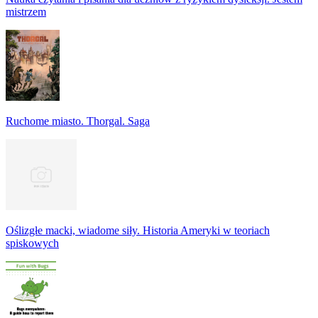
mistrzem
Ruchome miasto. Thorgal. Saga
Oślizgłe macki, wiadome siły. Historia Ameryki w teoriach
spiskowych