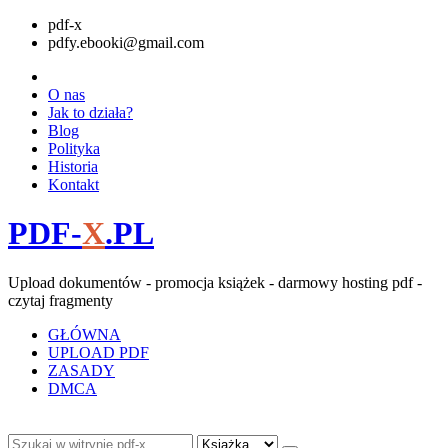
pdf-x
pdfy.ebooki@gmail.com
O nas
Jak to działa?
Blog
Polityka
Historia
Kontakt
PDF-
X
.PL
Upload dokumentów - promocja książek - darmowy hosting pdf -
czytaj fragmenty
GŁÓWNA
UPLOAD PDF
ZASADY
DMCA