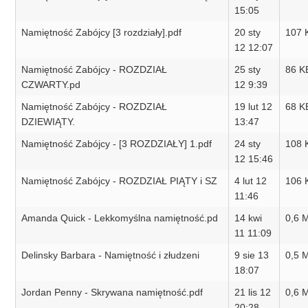
15:05
Namiętność Zabójcy [3 rozdziały].pdf
20 sty
107 
12 12:07
Namiętność Zabójcy - ROZDZIAŁ
25 sty
86 K
CZWARTY.pd
12 9:39
Namiętność Zabójcy - ROZDZIAŁ
19 lut 12
68 K
DZIEWIĄTY.
13:47
Namiętność Zabójcy - [3 ROZDZIAŁY] 1.pdf
24 sty
108 
12 15:46
Namiętność Zabójcy - ROZDZIAŁ PIĄTY i SZ
4 lut 12
106 
11:46
Amanda Quick - Lekkomyślna namiętność.pd
14 kwi
0,6 
11 11:09
Delinsky Barbara - Namiętność i złudzeni
9 sie 13
0,5 
18:07
Jordan Penny - Skrywana namiętność.pdf
21 lis 12
0,6 
20:28