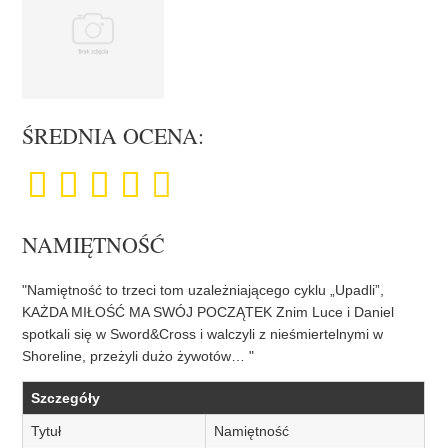
ŚREDNIA OCENA:
NAMIĘTNOŚĆ
"Namiętność to trzeci tom uzależniającego cyklu „Upadli”,
KAŻDA MIŁOŚĆ MA SWÓJ POCZĄTEK Znim Luce i Daniel
spotkali się w Sword&Cross i walczyli z nieśmiertelnymi w
Shoreline, przeżyli dużo żywotów… "
Szczegóły
Tytuł
Namiętność