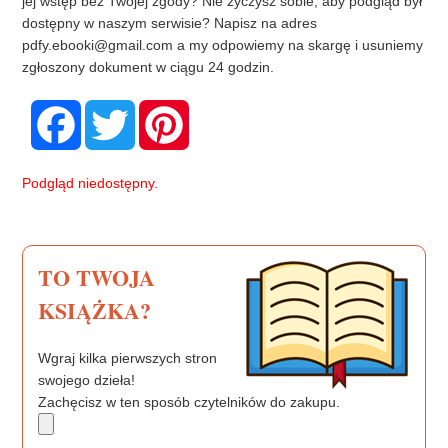
jej wstęp bez Twojej zgody? Nie życzysz sobie, aby podgląd był
dostępny w naszym serwisie? Napisz na adres
pdfy.ebooki@gmail.com
a my odpowiemy na skargę i usuniemy
zgłoszony dokument w ciągu 24 godzin.
F
T
P
a
w
i
c
i
n
e
t
t
b
t
e
Podgląd niedostępny.
o
e
r
o
r
e
k
s
t
TO TWOJA
KSIĄŻKA?
Wgraj kilka pierwszych stron
swojego dzieła!
Zachęcisz w ten sposób czytelników do zakupu.