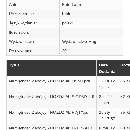
Autor:
Kate Lauren
Rozszerzenie:
brak
Język wydania:
polski
Ilość stron:
Wydawnictwo:
Wydawnictwo Mag
Rok wydania:
2011
Tytuł
Data
Rozm
Dodania
Namiętność Zabójcy - ROZDZIAŁ ÓSMY.pdf
12 lut 12
86 K
13:17
Namiętność Zabójcy - ROZDZIAŁ SIÓDMY.pdf
8 lut 12
52 K
11:04
Namiętność Zabójcy - ROZDZIAŁ PIĄTY.pdf
28 sty
75 K
12 17:57
Namiętność Zabójcy - ROZDZIAŁ DZIESIĄTY.
6 maj 12
60 K