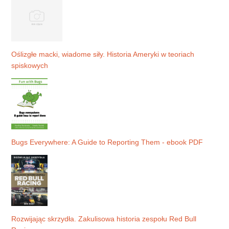
Oślizgłe macki, wiadome siły. Historia Ameryki w teoriach
spiskowych
Bugs Everywhere: A Guide to Reporting Them - ebook PDF
Rozwijając skrzydła. Zakulisowa historia zespołu Red Bull