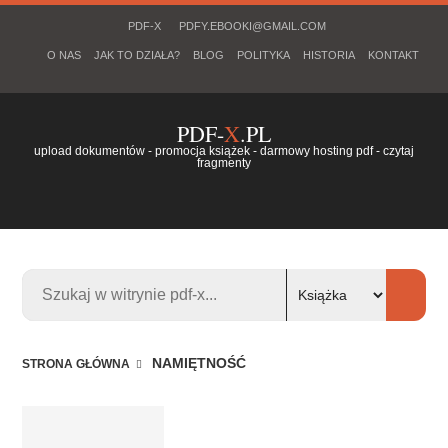
PDF-X
PDFY.EBOOKI@GMAIL.COM
O NAS
JAK TO DZIAŁA?
BLOG
POLITYKA
HISTORIA
KONTAKT
PDF-
X
.PL
upload dokumentów - promocja książek - darmowy hosting pdf - czytaj
fragmenty
NAMIĘTNOŚĆ
STRONA GŁÓWNA