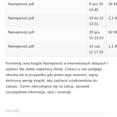
Namiętność.pdf
8 wrz 20
26 K
14:45
Namiętność.pdf
10 lut 12
1,1 
13:31
Namiętność.pdf
28 gru
82 K
15 23:42
Namiętność.pdf
14 cze
1,1 
11 17:32
Porównaj ceny książki Namiętność w internetowych sklepach i
wybierz dla siebie najtańszą ofertę. Zobacz u nas podgląd
ebooka lub w przypadku gdy jesteś jego autorem, wgraj
skróconą wersję książki, aby zachęcić użytkowników do
zakupu. Zanim zdecydujesz się na zakup, sprawdź
szczegółowe informacje, opis i recenzje.