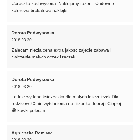
Córeczka zachwycona. Naklejamy razem. Cudowne
kolorowe brokatowe naklejki.
Dorota Podwysocka
2018-03-20
Zalecam niezła cena extra jakosc zajecie zabawa i
cwiczenie malych oczek i raczek
Dorota Podwysocka
2018-03-20
Ladnie wydana ksiazeczka dla malych ksiezniczek.Dla
rodzicow 20min wytchnienia na filizanke dobrej i Cieplej
😁 kawki.polecam
Agnieszka Retzlaw
2018-03-20