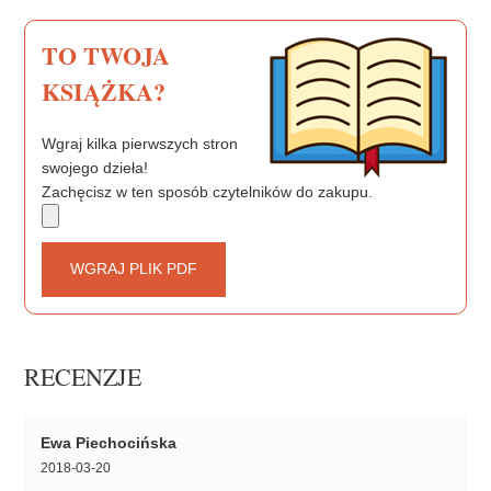
t
TO TWOJA
KSIĄŻKA?
Wgraj kilka pierwszych stron
swojego dzieła!
Zachęcisz w ten sposób czytelników do zakupu.
WGRAJ PLIK PDF
RECENZJE
Ewa Piechocińska
2018-03-20