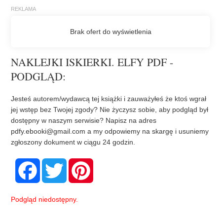
NAKLEJKI ISKIERKI. ELFY PDF -
PODGLĄD:
Jesteś autorem/wydawcą tej książki i zauważyłeś że ktoś wgrał
jej wstęp bez Twojej zgody? Nie życzysz sobie, aby podgląd był
dostępny w naszym serwisie? Napisz na adres
pdfy.ebooki@gmail.com
a my odpowiemy na skargę i usuniemy
zgłoszony dokument w ciągu 24 godzin.
F
T
P
a
w
i
c
i
n
e
t
t
b
t
e
Podgląd niedostępny.
o
e
r
o
r
e
k
s