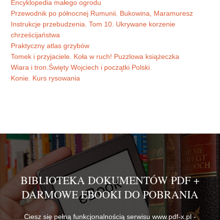
Encyklopedia małego ogrodu
Przewodnik po północnej Rumunii. Bukowina, Maramuresz
Instrukcje przebudzenia. Tom 10. Ukrywane korzenie
chrześcijaństwa
Praktyczny atlas grzybów
Tomek i przyjaciele. Koła w ruch! Puzzlowa książeczka
Wiara i tron.Święty Wojciech i początki Polski.
Konie. Kurs rysowania
BIBLIOTEKA DOKUMENTÓW PDF +
DARMOWE EBOOKI DO POBRANIA
Ciesz się pełną funkcjonalnością serwisu www.pdf-x.pl -