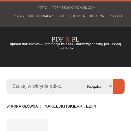
PDF-X
PDFY.EBOOKI@GMAIL.COM
O NAS
JAK TO DZIAŁA?
BLOG
POLITYKA
HISTORIA
KONTAKT
PDF-
X
.PL
upload dokumentów - promocja książek - darmowy hosting pdf - czytaj
fragmenty
NAKLEJKI ISKIERKI. ELFY
STRONA GŁÓWNA