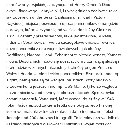
okrętów artyleryjskich, zaczynając od Henry Grace à Dieu,
okrętu flagowego Henryka VIII, i uwzględniono żaglowce takie
jak Sovereign of the Seas, Santissima Trinidad i Victory.
Najwięcej miejsca poświęcono epoce pancerników o napędzie
parowym, która zaczyna się od wejścia do służby Gloire w
1859. Poznamy przeddrednoty, takie jak Inflexible, Mikasa,
Indiana i Cesariewicz. Twórca szczegółowo omawia również
duże pancerniki z obu wojen światowych, jak choćby
Derfflinger, Nagato, Hood, Scharnhorst, Vittorio Veneto, Yamato
i Iowa. Dużo z nich mogło się poszczycić wyróżniającą służbą i
brało udział w znanych akcjach, jak choćby pogoń Prince of
Wales i Hooda za niemieckim pancernikiem Bismarck. Inne, np.
Tirpitz, pamiętane są ze względu na strach, który budziły w
przeciwniku, a jeszcze inne, np. USS Maine, tylko ze względu
na zatonięcie w podejrzanych okolicznościach. Spis zamyka
ostatni pancernik, Vanguard, który wszedł do służby w 1946
roku. Każdy epizod zawiera krótki opis okrętu, jego historię,
kolorowe malunki w trzech rzutach i dane techniczne. Tekst
ilustruje nad 200 obrazów i fotografii. To idealny przewodnik dla
każdego historyka wojskowości i miłośnika wojen morskich.