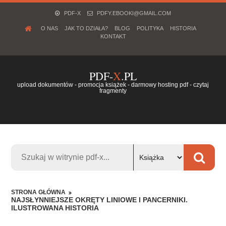
PDF-X
PDFY.EBOOKI@GMAIL.COM
O NAS
JAK TO DZIAŁA?
BLOG
POLITYKA
HISTORIA
KONTAKT
PDF-
X
.PL
upload dokumentów - promocja książek - darmowy hosting pdf - czytaj
fragmenty
STRONA GŁÓWNA
NAJSŁYNNIEJSZE OKRĘTY LINIOWE I PANCERNIKI.
ILUSTROWANA HISTORIA