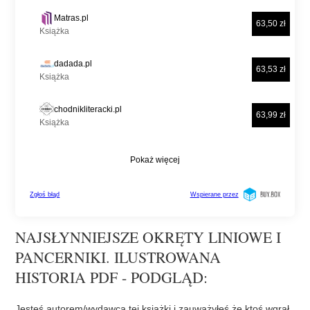
NAJSŁYNNIEJSZE OKRĘTY LINIOWE I
PANCERNIKI. ILUSTROWANA
HISTORIA PDF - PODGLĄD:
Jesteś autorem/wydawcą tej książki i zauważyłeś że ktoś wgrał