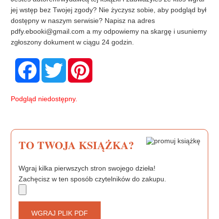
jej wstęp bez Twojej zgody? Nie życzysz sobie, aby podgląd był
dostępny w naszym serwisie? Napisz na adres
pdfy.ebooki@gmail.com
a my odpowiemy na skargę i usuniemy
zgłoszony dokument w ciągu 24 godzin.
F
T
P
a
w
i
c
i
n
e
t
t
b
t
e
Podgląd niedostępny.
o
e
r
o
r
e
k
s
t
TO TWOJA KSIĄŻKA?
Wgraj kilka pierwszych stron swojego dzieła!
Zachęcisz w ten sposób czytelników do zakupu.
WGRAJ PLIK PDF