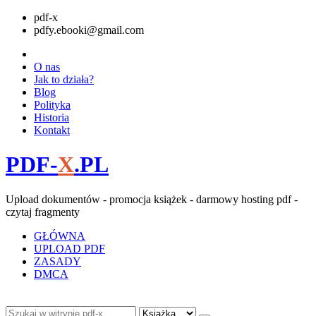
pdf-x
pdfy.ebooki@gmail.com
O nas
Jak to działa?
Blog
Polityka
Historia
Kontakt
PDF-
X
.PL
Upload dokumentów - promocja książek - darmowy hosting pdf -
czytaj fragmenty
GŁÓWNA
UPLOAD PDF
ZASADY
DMCA