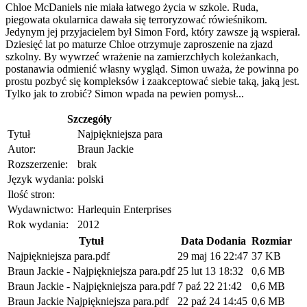
Chloe McDaniels nie miała łatwego życia w szkole. Ruda,
piegowata okularnica dawała się terroryzować rówieśnikom.
Jedynym jej przyjacielem był Simon Ford, który zawsze ją wspierał.
Dziesięć lat po maturze Chloe otrzymuje zaproszenie na zjazd
szkolny. By wywrzeć wrażenie na zamierzchłych koleżankach,
postanawia odmienić własny wygląd. Simon uważa, że powinna po
prostu pozbyć się kompleksów i zaakceptować siebie taką, jaką jest.
Tylko jak to zrobić? Simon wpada na pewien pomysł...
Szczegóły
Tytuł
Najpiękniejsza para
Autor:
Braun Jackie
Rozszerzenie:
brak
Język wydania:
polski
Ilość stron:
Wydawnictwo:
Harlequin Enterprises
Rok wydania:
2012
Tytuł
Data Dodania
Rozmiar
Najpiękniejsza para.pdf
29 maj 16 22:47
37 KB
Braun Jackie - Najpiękniejsza para.pdf
25 lut 13 18:32
0,6 MB
Braun Jackie - Najpiękniejsza para.pdf
7 paź 22 21:42
0,6 MB
Braun Jackie Najpiękniejsza para.pdf
22 paź 24 14:45
0,6 MB