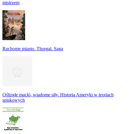
mistrzem
Ruchome miasto. Thorgal. Saga
Oślizgłe macki, wiadome siły. Historia Ameryki w teoriach
spiskowych