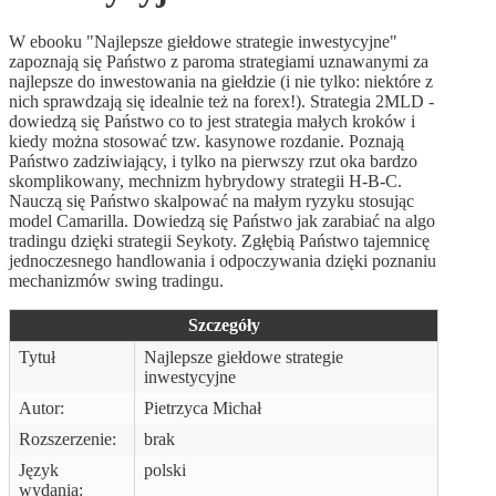
W ebooku "Najlepsze giełdowe strategie inwestycyjne"
zapoznają się Państwo z paroma strategiami uznawanymi za
najlepsze do inwestowania na giełdzie (i nie tylko: niektóre z
nich sprawdzają się idealnie też na forex!). Strategia 2MLD -
dowiedzą się Państwo co to jest strategia małych kroków i
kiedy można stosować tzw. kasynowe rozdanie. Poznają
Państwo zadziwiający, i tylko na pierwszy rzut oka bardzo
skomplikowany, mechnizm hybrydowy strategii H-B-C.
Nauczą się Państwo skalpować na małym ryzyku stosując
model Camarilla. Dowiedzą się Państwo jak zarabiać na algo
tradingu dzięki strategii Seykoty. Zgłębią Państwo tajemnicę
jednoczesnego handlowania i odpoczywania dzięki poznaniu
mechanizmów swing tradingu.
Szczegóły
Tytuł
Najlepsze giełdowe strategie
inwestycyjne
Autor:
Pietrzyca Michał
Rozszerzenie:
brak
Język
polski
wydania: