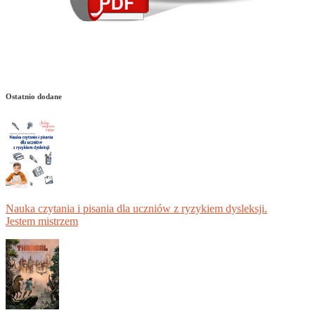
Ostatnio dodane
Nauka czytania i pisania dla uczniów z ryzykiem dysleksji.
Jestem mistrzem