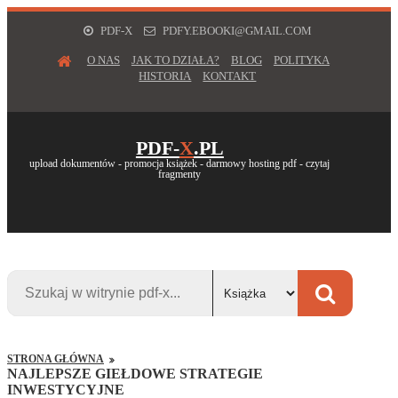
PDF-X
PDFY.EBOOKI@GMAIL.COM
O NAS
JAK TO DZIAŁA?
BLOG
POLITYKA
HISTORIA
KONTAKT
PDF-
X
.PL
upload dokumentów - promocja książek - darmowy hosting pdf - czytaj
fragmenty
STRONA GŁÓWNA
NAJLEPSZE GIEŁDOWE STRATEGIE
INWESTYCYJNE