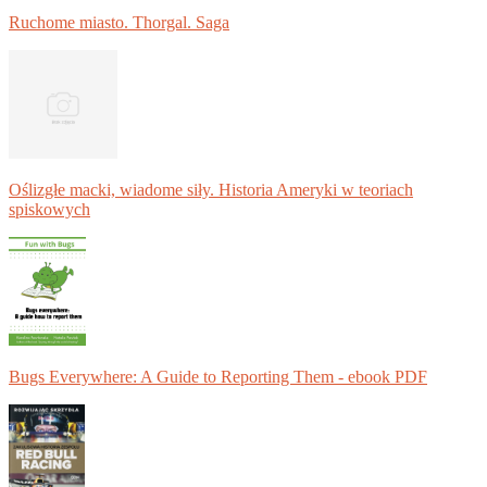
Ruchome miasto. Thorgal. Saga
Oślizgłe macki, wiadome siły. Historia Ameryki w teoriach
spiskowych
Bugs Everywhere: A Guide to Reporting Them - ebook PDF