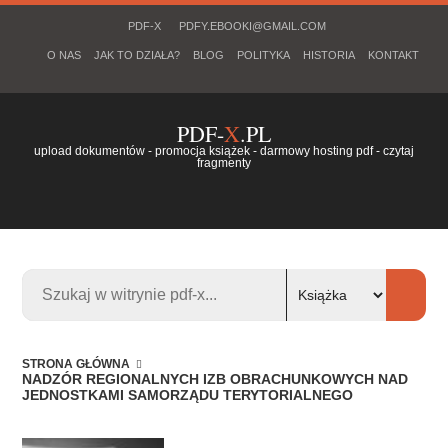
PDF-X
PDFY.EBOOKI@GMAIL.COM
O NAS
JAK TO DZIAŁA?
BLOG
POLITYKA
HISTORIA
KONTAKT
PDF-
X
.PL
upload dokumentów - promocja książek - darmowy hosting pdf - czytaj
fragmenty
STRONA GŁÓWNA
NADZÓR REGIONALNYCH IZB OBRACHUNKOWYCH NAD
JEDNOSTKAMI SAMORZĄDU TERYTORIALNEGO