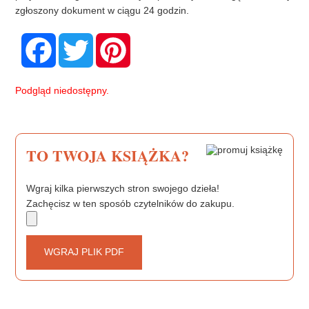
zgłoszony dokument w ciągu 24 godzin.
F
T
P
a
w
i
c
i
n
e
t
t
b
t
e
Podgląd niedostępny.
o
e
r
o
r
e
k
s
t
TO TWOJA KSIĄŻKA?
Wgraj kilka pierwszych stron swojego dzieła!
Zachęcisz w ten sposób czytelników do zakupu.
WGRAJ PLIK PDF