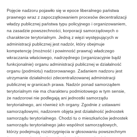
Pojęcie nadzoru pojawiło się w epoce liberalnego państwa
prawnego wraz z zapoczątkowaniem procesów decentralizacji
władzy publicznej państwa typu policyjnego i organizowaniem,
na zasadzie powszechności, korporacji samorządowych o
charakterze terytorialnym. Jedną z więzi występujących w
administracji publicznej jest nadzór, który obejmuje
kompetencję (możność i powinność prawną) władczego
wkraczania właściwego, nadrzędnego (organizacyjnie bądź
funkcjonalnie) organu administracji publicznej w działalność
organu (podmiotu) nadzorowanego. Zadaniem nadzoru jest
utrzymanie działalności zdecentralizowanej administracji
publicznej w granicach prawa. Nadzór ponad samorządem
terytorialnym nie ma charakteru podmiotowego w tym sensie,
że nadzorowi nie podlegają ani jednostki samorządu
terytorialnego, ani również ich organy. Zgodnie z ustawami
samorządowymi, nadzorem objęta jest działalność jednostek
samorządu terytorialnego. Chodzi tu o mieszkańców jednostek
samorządu terytorialnego jako wspólnot samorządowych,
którzy podejmują rozstrzygnięcia w głosowaniu powszechnym