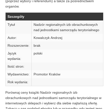
(poprzez wybory i referendum) a także za pośrednictwem
organów.
Szczegóły
Tytuł
Nadzór regionalnych izb obrachunkowych
nad jednostkami samorządu terytorialnego
Autor:
Kowalczyk Andrzej
Rozszerzenie:
brak
Język
polski
wydania:
Ilość stron:
Wydawnictwo:
Promotor Kraków
Rok wydania:
Porównaj ceny książki Nadzór regionalnych izb
obrachunkowych nad jednostkami samorządu terytorialnego w
internetowych sklepach i wybierz dla siebie najtańszą ofertę.
Zobacz u nas podgląd ebooka lub w przypadku gdy jesteś jego