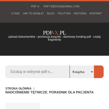
PDF-X
PDFY.EBOOKI@GMAIL.COM
O NAS
JAK TO DZIAŁA?
BLOG
POLITYKA
HISTORIA
KONTAKT
PDF-
X
.PL
upload dokumentów - promocja książek - darmowy hosting pdf - czytaj
fragmenty
STRONA GŁÓWNA
NADCIŚNIENIE TĘTNICZE. PORADNIK DLA PACJENTA