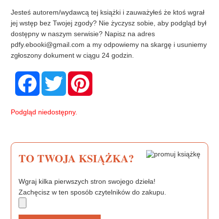
Jesteś autorem/wydawcą tej książki i zauważyłeś że ktoś wgrał
jej wstęp bez Twojej zgody? Nie życzysz sobie, aby podgląd był
dostępny w naszym serwisie? Napisz na adres
pdfy.ebooki@gmail.com
a my odpowiemy na skargę i usuniemy
zgłoszony dokument w ciągu 24 godzin.
F
T
P
a
w
i
c
i
n
e
t
t
b
t
e
Podgląd niedostępny.
o
e
r
o
r
e
k
s
t
TO TWOJA KSIĄŻKA?
Wgraj kilka pierwszych stron swojego dzieła!
Zachęcisz w ten sposób czytelników do zakupu.