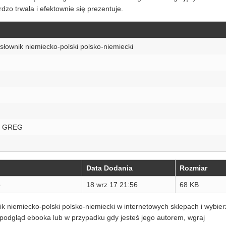
dzo trwała i efektownie się prezentuje.
słownik niemiecko-polski polsko-niemiecki
o GREG
Data Dodania
Rozmiar
p
18 wrz 17 21:56
68 KB
ik niemiecko-polski polsko-niemiecki w internetowych sklepach i wybier
s podgląd ebooka lub w przypadku gdy jesteś jego autorem, wgraj