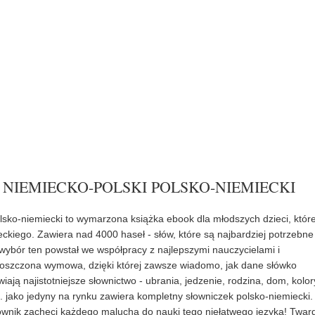
 NIEMIECKO-POLSKI POLSKO-NIEMIECKI
olsko-niemiecki to wymarzona książka ebook dla młodszych dzieci, któr
ckiego. Zawiera nad 4000 haseł - słów, które są najbardziej potrzebne
wybór ten powstał we współpracy z najlepszymi nauczycielami i
roszczona wymowa, dzięki której zawsze wiadomo, jak dane słówko
ają najistotniejsze słownictwo - ubrania, jedzenie, rodzina, dom, kolor
... jako jedyny na rynku zawiera kompletny słowniczek polsko-niemiecki.
łownik zachęci każdego malucha do nauki tego niełatwego języka! Twar