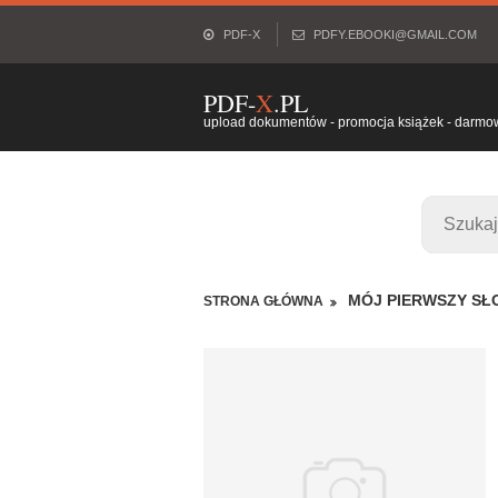
PDF-X
PDFY.EBOOKI@GMAIL.COM
PDF-
X
.PL
upload dokumentów - promocja książek - darmowy
MÓJ PIERWSZY SŁ
STRONA GŁÓWNA