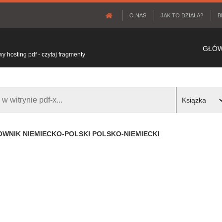
O NAS
JAK TO DZIAŁA?
B
GŁÓ
 hosting pdf - czytaj fragmenty
OWNIK NIEMIECKO-POLSKI POLSKO-NIEMIECKI