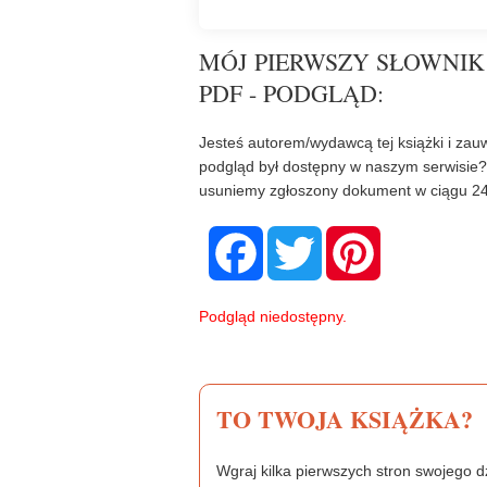
MÓJ PIERWSZY SŁOWNIK
PDF - PODGLĄD:
Jesteś autorem/wydawcą tej książki i zauw
podgląd był dostępny w naszym serwisie
usuniemy zgłoszony dokument w ciągu 24
F
T
P
a
w
i
c
i
n
e
t
t
b
t
e
Podgląd niedostępny.
o
e
r
o
r
e
k
s
t
TO TWOJA KSIĄŻKA?
Wgraj kilka pierwszych stron swojego dz