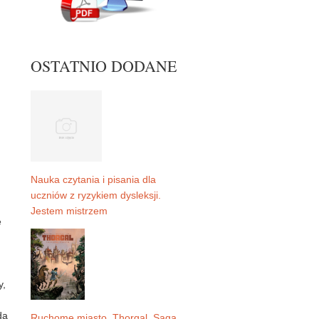
OSTATNIO DODANE
Nauka czytania i pisania dla
uczniów z ryzykiem dysleksji.
Jestem mistrzem
e
y,
da
Ruchome miasto. Thorgal. Saga