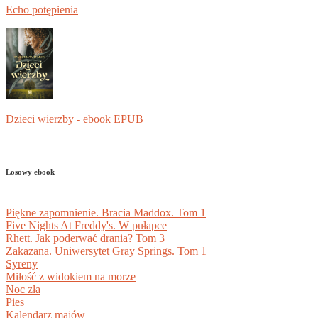
Echo potępienia
Dzieci wierzby - ebook EPUB
Losowy ebook
Piękne zapomnienie. Bracia Maddox. Tom 1
Five Nights At Freddy's. W pułapce
Rhett. Jak poderwać drania? Tom 3
Zakazana. Uniwersytet Gray Springs. Tom 1
Syreny
Miłość z widokiem na morze
Noc zła
Pies
Kalendarz majów