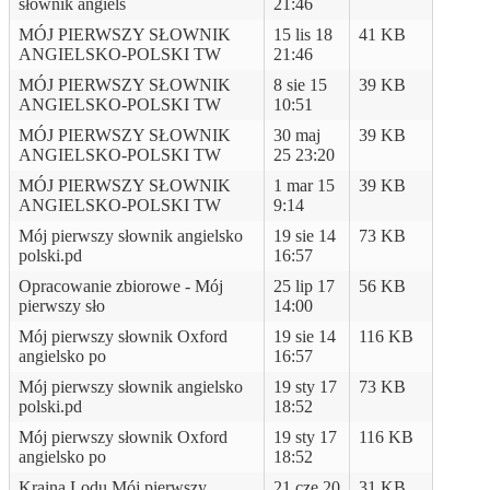
słownik angiels
21:46
MÓJ PIERWSZY SŁOWNIK
15 lis 18
41 KB
ANGIELSKO-POLSKI TW
21:46
MÓJ PIERWSZY SŁOWNIK
8 sie 15
39 KB
ANGIELSKO-POLSKI TW
10:51
MÓJ PIERWSZY SŁOWNIK
30 maj
39 KB
ANGIELSKO-POLSKI TW
25 23:20
MÓJ PIERWSZY SŁOWNIK
1 mar 15
39 KB
ANGIELSKO-POLSKI TW
9:14
Mój pierwszy słownik angielsko
19 sie 14
73 KB
polski.pd
16:57
Opracowanie zbiorowe - Mój
25 lip 17
56 KB
pierwszy sło
14:00
Mój pierwszy słownik Oxford
19 sie 14
116 KB
angielsko po
16:57
Mój pierwszy słownik angielsko
19 sty 17
73 KB
polski.pd
18:52
Mój pierwszy słownik Oxford
19 sty 17
116 KB
angielsko po
18:52
Kraina Lodu Mój pierwszy
21 cze 20
31 KB