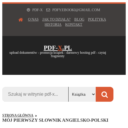
PDF-X
PDFY.EBOOKI@GMAIL.COM
O NAS
JAK TO DZIAŁA?
BLOG
POLITYKA
HISTORIA
KONTAKT
PDF-
X
.PL
upload dokumentów - promocja książek - darmowy hosting pdf - czytaj
fragmenty
STRONA GŁÓWNA
MÓJ PIERWSZY SŁOWNIK ANGIELSKO-POLSKI