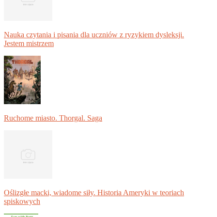
Nauka czytania i pisania dla uczniów z ryzykiem dysleksji.
Jestem mistrzem
Ruchome miasto. Thorgal. Saga
Oślizgłe macki, wiadome siły. Historia Ameryki w teoriach
spiskowych