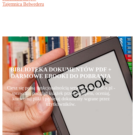
Tajemnica Belwederu
BIBLIOTEKA DOKUMENTÓW PDF +
DARMOWE EBOOKI DO POBRANIA
Ciesz się pełną funkcjonalnością serwisu www.pdf-x.pl -
sprawdzaj podgląd książek przed zakupem, oceniaj,
konwertuj pliki i pobieraj dokumenty wgrane przez
użytkowników.