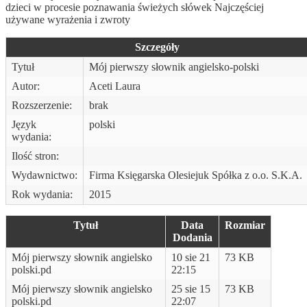
dzieci w procesie poznawania świeżych słówek Najczęściej
używane wyrażenia i zwroty
Szczegóły
Tytuł
Mój pierwszy słownik angielsko-polski
Autor:
Aceti Laura
Rozszerzenie:
brak
Język
polski
wydania:
Ilość stron:
Wydawnictwo:
Firma Księgarska Olesiejuk Spółka z o.o. S.K.A.
Rok wydania:
2015
Tytuł
Data
Rozmiar
Dodania
Mój pierwszy słownik angielsko
10 sie 21
73 KB
polski.pd
22:15
Mój pierwszy słownik angielsko
25 sie 15
73 KB
polski.pd
22:07