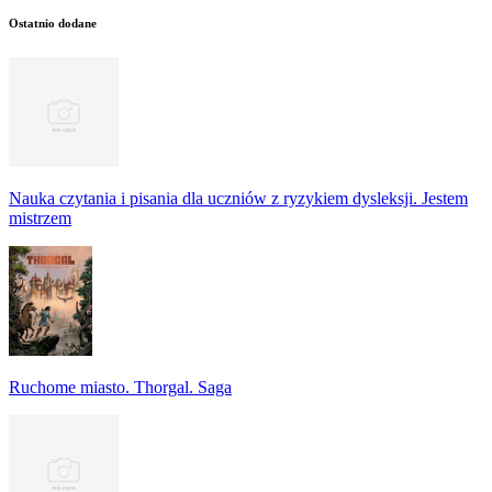
Ostatnio dodane
Nauka czytania i pisania dla uczniów z ryzykiem dysleksji. Jestem
mistrzem
Ruchome miasto. Thorgal. Saga