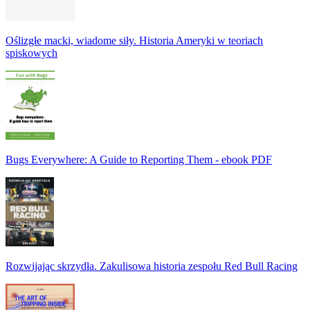
Oślizgłe macki, wiadome siły. Historia Ameryki w teoriach
spiskowych
Bugs Everywhere: A Guide to Reporting Them - ebook PDF
Rozwijając skrzydła. Zakulisowa historia zespołu Red Bull Racing