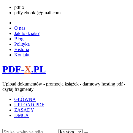
pdf-x
pdfy.ebooki@gmail.com
O nas
Jak to działa?
Blog
Polityka
Historia
Kontakt
PDF-
X
.PL
Upload dokumentów - promocja książek - darmowy hosting pdf -
czytaj fragmenty
GŁÓWNA
UPLOAD PDF
ZASADY
DMCA