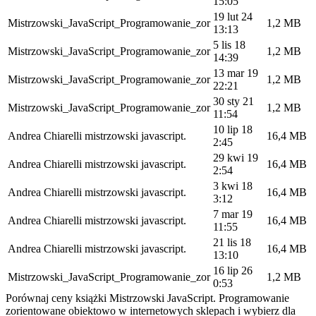
15:05
19 lut 24
Mistrzowski_JavaScript_Programowanie_zor
1,2 MB
13:13
5 lis 18
Mistrzowski_JavaScript_Programowanie_zor
1,2 MB
14:39
13 mar 19
Mistrzowski_JavaScript_Programowanie_zor
1,2 MB
22:21
30 sty 21
Mistrzowski_JavaScript_Programowanie_zor
1,2 MB
11:54
10 lip 18
Andrea Chiarelli mistrzowski javascript.
16,4 MB
2:45
29 kwi 19
Andrea Chiarelli mistrzowski javascript.
16,4 MB
2:54
3 kwi 18
Andrea Chiarelli mistrzowski javascript.
16,4 MB
3:12
7 mar 19
Andrea Chiarelli mistrzowski javascript.
16,4 MB
11:55
21 lis 18
Andrea Chiarelli mistrzowski javascript.
16,4 MB
13:10
16 lip 26
Mistrzowski_JavaScript_Programowanie_zor
1,2 MB
0:53
Porównaj ceny książki Mistrzowski JavaScript. Programowanie
zorientowane obiektowo w internetowych sklepach i wybierz dla