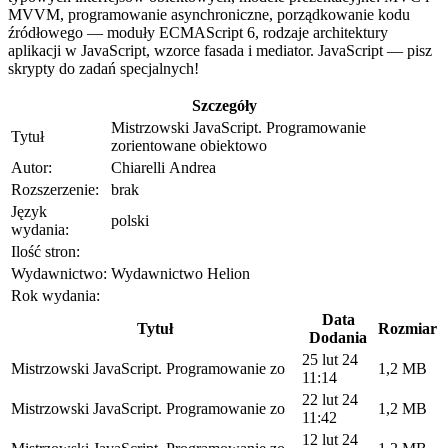
MVVM, programowanie asynchroniczne, porządkowanie kodu
źródłowego — moduły ECMAScript 6, rodzaje architektury
aplikacji w JavaScript, wzorce fasada i mediator. JavaScript — pisz
skrypty do zadań specjalnych!
Szczegóły
Mistrzowski JavaScript. Programowanie
Tytuł
zorientowane obiektowo
Autor:
Chiarelli Andrea
Rozszerzenie:
brak
Język
polski
wydania:
Ilość stron:
Wydawnictwo:
Wydawnictwo Helion
Rok wydania:
Data
Tytuł
Rozmiar
Dodania
25 lut 24
Mistrzowski JavaScript. Programowanie zo
1,2 MB
11:14
22 lut 24
Mistrzowski JavaScript. Programowanie zo
1,2 MB
11:42
12 lut 24