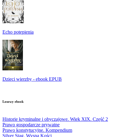
Echo potępienia
Dzieci wierzby - ebook EPUB
Losowy ebook
Historie kryminalne i obyczajowe. Wiek XIX. Część 2
Prawo gospodarcze prywatne
Prawo konstytucyjne. Kompendium
Silver Stag. Wyspa Kości