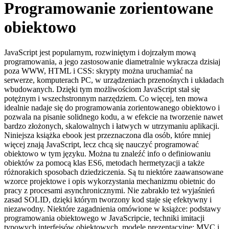
Programowanie zorientowane
obiektowo
JavaScript jest popularnym, rozwiniętym i dojrzałym mową
programowania, a jego zastosowanie diametralnie wykracza dzisiaj
poza WWW, HTML i CSS: skrypty można uruchamiać na
serwerze, komputerach PC, w urządzeniach przenośnych i układach
wbudowanych. Dzięki tym możliwościom JavaScript stał się
potężnym i wszechstronnym narzędziem. Co więcej, ten mowa
idealnie nadaje się do programowania zorientowanego obiektowo i
pozwala na pisanie solidnego kodu, a w efekcie na tworzenie nawet
bardzo złożonych, skalowalnych i łatwych w utrzymaniu aplikacji.
Niniejsza książka ebook jest przeznaczona dla osób, które mniej
więcej znają JavaScript, lecz chcą się nauczyć programować
obiektowo w tym języku. Można tu znaleźć info o definiowaniu
obiektów za pomocą klas ES6, metodach hermetyzacji a także
różnorakich sposobach dziedziczenia. Są tu niektóre zaawansowane
wzorce projektowe i opis wykorzystania mechanizmu obietnic do
pracy z procesami asynchronicznymi. Nie zabrakło też wyjaśnień
zasad SOLID, dzięki którym tworzony kod staje się efektywny i
niezawodny. Niektóre zagadnienia omówione w książce: podstawy
programowania obiektowego w JavaScripcie, techniki imitacji
typowych interfejsów obiektowych, modele prezentacyjne: MVC i