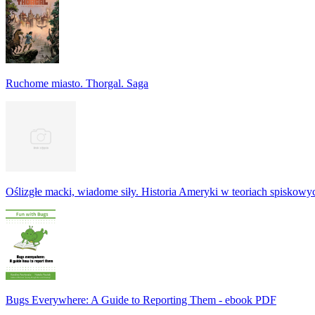
Ruchome miasto. Thorgal. Saga
Oślizgłe macki, wiadome siły. Historia Ameryki w teoriach spiskowy
Bugs Everywhere: A Guide to Reporting Them - ebook PDF