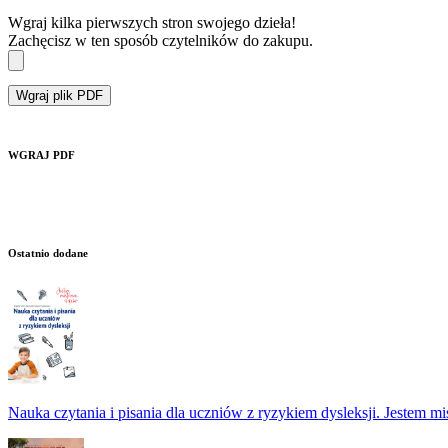
Wgraj kilka pierwszych stron swojego dzieła!
Zachęcisz w ten sposób czytelników do zakupu.
Wgraj plik PDF
WGRAJ PDF
Ostatnio dodane
Nauka czytania i pisania dla uczniów z ryzykiem dysleksji. Jestem m