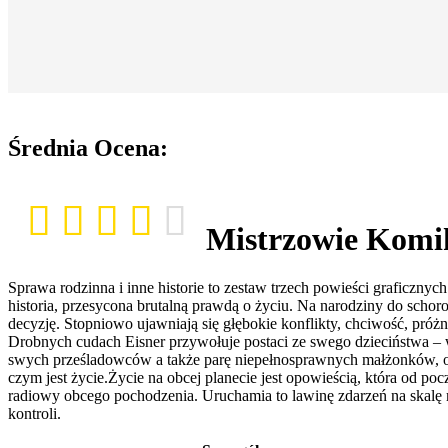
Średnia Ocena:
Mistrzowie Komik
Sprawa rodzinna i inne historie to zestaw trzech powieści graficzn
historia, przesycona brutalną prawdą o życiu. Na narodziny do schoro
decyzję. Stopniowo ujawniają się głębokie konflikty, chciwość, próż
Drobnych cudach Eisner przywołuje postaci ze swego dzieciństwa – w
swych prześladowców a także parę niepełnosprawnych małżonków, od
czym jest życie.Życie na obcej planecie jest opowieścią, która od p
radiowy obcego pochodzenia. Uruchamia to lawinę zdarzeń na skalę m
kontroli.