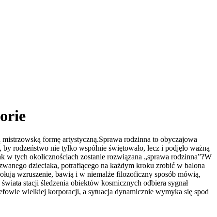
orie
wą mistrzowską formę artystyczną.Sprawa rodzinna to obyczajowa
e, by rodzeństwo nie tylko wspólnie świętowało, lecz i podjęło ważną
. Jak w tych okolicznościach zostanie rozwiązana „sprawa rodzinna”?W
czwanego dzieciaka, potrafiącego na każdym kroku zrobić w balona
ują wzruszenie, bawią i w niemalże filozoficzny sposób mówią,
 świata stacji śledzenia obiektów kosmicznych odbiera sygnał
efowie wielkiej korporacji, a sytuacja dynamicznie wymyka się spod