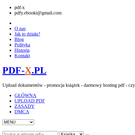
pdf-x
pdfy.ebooki@gmail.com
O nas
Jak to działa?
Blog
Polityka
Historia
Kontakt
PDF-
X
.PL
Upload dokumentów - promocja książek - darmowy hosting pdf - czy
GŁÓWNA
UPLOAD PDF
ZASADY
DMCA