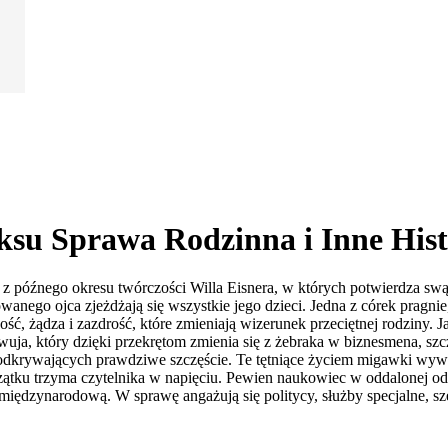
su Sprawa Rodzinna i Inne Hist
ych z późnego okresu twórczości Willa Eisnera, w których potwierdza s
wanego ojca zjeżdżają się wszystkie jego dzieci. Jedna z córek pragni
ność, żądza i zazdrość, które zmieniają wizerunek przeciętnej rodziny
uja, który dzięki przekrętom zmienia się z żebraka w biznesmena, sz
krywających prawdziwe szczęście. Te tętniące życiem migawki wywoł
oczątku trzyma czytelnika w napięciu. Pewien naukowiec w oddalonej od
iędzynarodową. W sprawę angażują się politycy, służby specjalne, sz