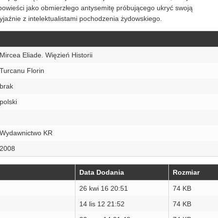
j powieści jako obmierzłego antysemitę próbującego ukryć swoją
yjaźnie z intelektualistami pochodzenia żydowskiego.
Mircea Eliade. Więzień Historii
Turcanu Florin
brak
polski
Wydawnictwo KR
2008
Data Dodania
Rozmiar
26 kwi 16 20:51
74 KB
14 lis 12 21:52
74 KB