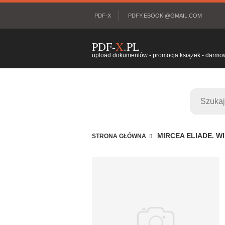
PDF-X
PDFY.EBOOKI@GMAIL.COM
PDF-
X
.PL
upload dokumentów - promocja książek - darmowy
MIRCEA ELIADE. WI
STRONA GŁÓWNA