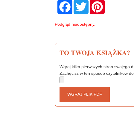
F
T
P
a
w
i
c
i
n
e
t
t
b
t
e
Podgląd niedostępny.
o
e
r
o
r
e
k
s
t
TO TWOJA KSIĄŻKA?
Wgraj kilka pierwszych stron swojego dz
Zachęcisz w ten sposób czytelników do
WGRAJ PLIK PDF