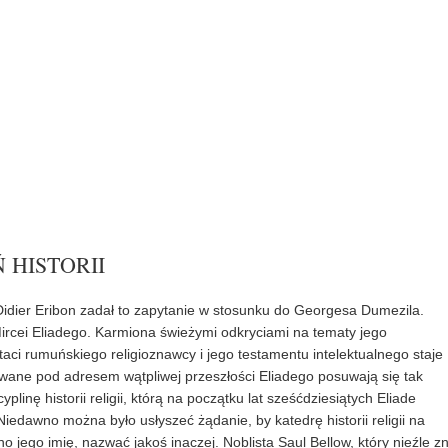
 HISTORII
t Didier Eribon zadał to zapytanie w stosunku do Georgesa Dumezila.
ircei Eliadego. Karmiona świeżymi odkryciami na tematy jego
aci rumuńskiego religioznawcy i jego testamentu intelektualnego staje
wane pod adresem wątpliwej przeszłości Eliadego posuwają się tak
plinę historii religii, którą na początku lat sześćdziesiątych Eliade
edawno można było usłyszeć żądanie, by katedrę historii religii na
 jego imię, nazwać jakoś inaczej. Noblista Saul Bellow, który nieźle zn