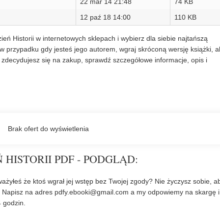
22 mar 14 21:48
74 KB
12 paź 18 14:00
110 KB
ień Historii w internetowych sklepach i wybierz dla siebie najtańszą
w przypadku gdy jesteś jego autorem, wgraj skróconą wersję książki, a
zdecydujesz się na zakup, sprawdź szczegółowe informacje, opis i
 HISTORII PDF - PODGLĄD:
ażyłeś że ktoś wgrał jej wstęp bez Twojej zgody? Nie życzysz sobie, a
? Napisz na adres
pdfy.ebooki@gmail.com
a my odpowiemy na skargę i
 godzin.