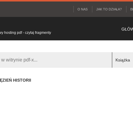
O NAS
JAK TO DZIAŁA?
B
GŁÓ
 hosting pdf - czytaj fragmenty
ĘZIEŃ HISTORII