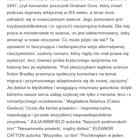
1847, czyli komandor porucznik Graham Gore, który zmarł
podczas wyprawy arktycznej w XIX wieku, a teraz musi
odnaleźć się w nowoczesnym świecie. Jego pomostem jest
trzydziestokilkuletnia i (o zgrozo!) niezamężna kobieta. Dla niej
praca w ministerstwie to szansa, on jest zdeterminowany, żeby
wrosnąć w nowe otoczenie. Co może pójść nie tak? Ta
opowieść to fascynująca i niebezpieczna wizja alternatywnej
rzeczywistości, szalony romans, który nigdy nie miał prawa się
wydarzyć, lecz również próba krytycznego spojrzenia na
historię bez jej wybielania. "Pod płaszczykiem wątków science
fiction Bradley przemyca społeczny komentarz na temat
migracji i przymusowego adaptowania się do nowej „ojczyzny”.
Jej debiut to błyskotliwy i wciągający miszmasz gatunków, dzięki
któremu wasze serca zabiją szybciej nie tylko z nerwów, lecz i z
romantycznego oczekiwania." Magdalena Adamus (Catus
Geekus) "Uczta dla fanów powieści – niepowtarzalna,
niepokojąca i (przede wszystkim) nieprawdopodobnie
zmysłowa." JULIA ARMFIELD autorka "Naszych podmorskich
żon" "Niesamowita powieść, mądry debiut." ELEANOR
CATTON autorka "Wszystko, co lśni" "Pochłonęłam w jeden