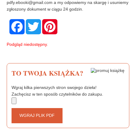
pdfy.ebooki@gmail.com
a my odpowiemy na skargę i usuniemy
zgłoszony dokument w ciągu 24 godzin.
F
T
P
a
w
i
c
i
n
e
t
t
b
t
e
Podgląd niedostępny.
o
e
r
o
r
e
k
s
t
TO TWOJA KSIĄŻKA?
Wgraj kilka pierwszych stron swojego dzieła!
Zachęcisz w ten sposób czytelników do zakupu.
WGRAJ PLIK PDF