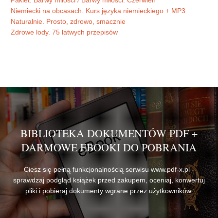
Pakiet: Barwy miłości / Barwy miłości. Czerwień
Niemiecki na obcasach. Kurs języka niemieckiego + MP3
Naturalnie. Prosto, zdrowo, smacznie
Zdrowe lody. 75 łatwych przepisów
BIBLIOTEKA DOKUMENTÓW PDF +
DARMOWE EBOOKI DO POBRANIA
Ciesz się pełną funkcjonalnością serwisu www.pdf-x.pl -
sprawdzaj podgląd książek przed zakupem, oceniaj, konwertuj
pliki i pobieraj dokumenty wgrane przez użytkowników.