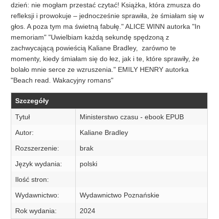
dzień: nie mogłam przestać czytać! Książka, która zmusza do
refleksji i prowokuje – jednocześnie sprawiła, że śmiałam się w
głos. A poza tym ma świetną fabułę." ALICE WINN autorka "In
memoriam" "Uwielbiam każdą sekundę spędzoną z
zachwycającą powieścią Kaliane Bradley, zarówno te
momenty, kiedy śmiałam się do łez, jak i te, które sprawiły, że
bolało mnie serce ze wzruszenia." EMILY HENRY autorka
"Beach read. Wakacyjny romans"
Szczegóły
Tytuł
Ministerstwo czasu - ebook EPUB
Autor:
Kaliane Bradley
Rozszerzenie:
brak
Język wydania:
polski
Ilość stron:
Wydawnictwo:
Wydawnictwo Poznańskie
Rok wydania:
2024