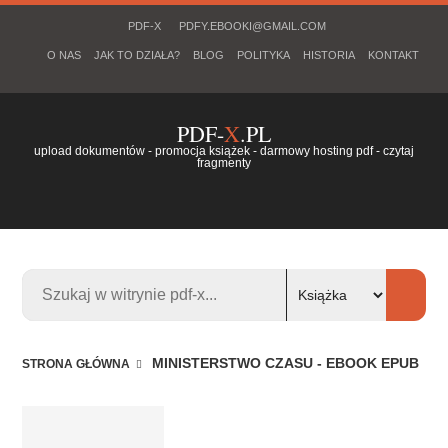
PDF-X
PDFY.EBOOKI@GMAIL.COM
O NAS
JAK TO DZIAŁA?
BLOG
POLITYKA
HISTORIA
KONTAKT
PDF-
X
.PL
upload dokumentów - promocja książek - darmowy hosting pdf - czytaj
fragmenty
MINISTERSTWO CZASU - EBOOK EPUB
STRONA GŁÓWNA