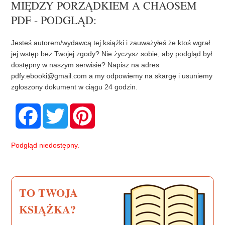
MIĘDZY PORZĄDKIEM A CHAOSEM
PDF - PODGLĄD:
Jesteś autorem/wydawcą tej książki i zauważyłeś że ktoś wgrał
jej wstęp bez Twojej zgody? Nie życzysz sobie, aby podgląd był
dostępny w naszym serwisie? Napisz na adres
pdfy.ebooki@gmail.com
a my odpowiemy na skargę i usuniemy
zgłoszony dokument w ciągu 24 godzin.
F
T
P
a
w
i
c
i
n
e
t
t
b
t
e
Podgląd niedostępny.
o
e
r
o
r
e
k
s
t
TO TWOJA
KSIĄŻKA?