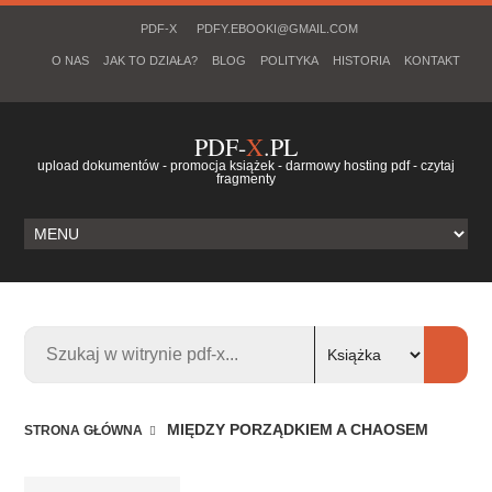
PDF-X
PDFY.EBOOKI@GMAIL.COM
O NAS
JAK TO DZIAŁA?
BLOG
POLITYKA
HISTORIA
KONTAKT
PDF-
X
.PL
upload dokumentów - promocja książek - darmowy hosting pdf - czytaj
fragmenty
MIĘDZY PORZĄDKIEM A CHAOSEM
STRONA GŁÓWNA