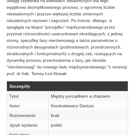
uwagę czytelnika na kwestiach zasadniczych dla tego
wyjątkowo skomplikowanego procesu, o ogromnej liczbie
niewiadomych i jeszcze większej liczbie zmiennych
niezależnych wyzwań i zagrożeń. Po trzecie, dlatego. iż
spogląda na kłopot "porządku" międzynarodowego przez
pryzmat różnorodności uwarunkowań określających, z jednej
strony, specyfikę fazy nierównowagi a także parametrów o
różnorodnych desygnatach (podmiotowych, przestrzennych,
strukturalnych i funkcjonalnych) z drugiej zaś, rzutujących na
dynamikę procesu przechodzenia z fazy, jak określa
"nierównowagi" do nowego ładu międzynarodowego."z recenzji
prof. dr hab. Teresy Łoś-Nowak
Szczegóły
Tytuł
Między porządkiem a chaosem
Autor:
Kondrakiewicz Dariusz
Rozszerzenie:
brak
Język wydania:
polski
Ilość stron: