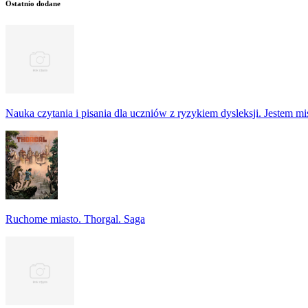
Ostatnio dodane
Nauka czytania i pisania dla uczniów z ryzykiem dysleksji. Jestem m
Ruchome miasto. Thorgal. Saga