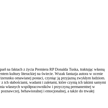
oparł na faktach z życia Premiera RP Donalda Tuska, traktując własną
tem kultury literackiej na świecie. Wszak fantazja autora w ocenie
wizerunku omawianej postaci, czyniąc ją przyjazną zwykłym ludziom.
z ich słabościami, wadami i zaletami, które czynią ich takimi samymi
mienia własnych współpracowników i przyczyną permanentnej w
r poznawczej, behawioralnej i emocjonalnej, a także do trwałej