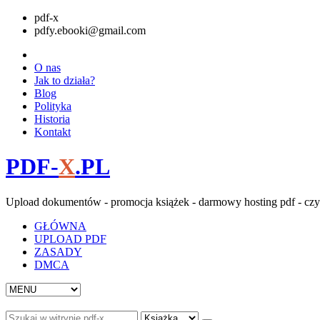
pdf-x
pdfy.ebooki@gmail.com
O nas
Jak to działa?
Blog
Polityka
Historia
Kontakt
PDF-
X
.PL
Upload dokumentów - promocja książek - darmowy hosting pdf - czy
GŁÓWNA
UPLOAD PDF
ZASADY
DMCA