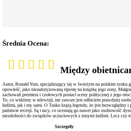
Średnia Ocena:
Między obietnicam
Autor, Ronald Yust, specjalizujący się w świeżym na polskim rynku ga
opowieść, jako nieautoryzowaną ripostę na książkę jego żony, Małgor
zachowań premiera i czołowych postaci sceny politycznej z jego oto
To, co widzimy w telewizji, nie zawsze jest odbiciem prawdziej osob
ludźmi, jak i my sami. O Tusku krążą legendy, że jest bezwzględny
państwie recesji. Są i tacy, co oceniają go nawet jako osobowość dyss
niezdolności do związków uczuciowych z innymi ludźmi. Lecz czy t
Szczegóły