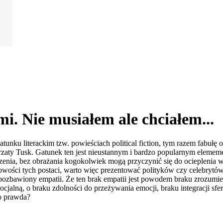
i. Nie musiałem ale chciałem...
tunku literackim tzw. powieściach political fiction, tym razem fabułę 
zaty Tusk. Gatunek ten jest nieustannym i bardzo popularnym elememen
czenia, bez obrażania kogokolwiek mogą przyczynić się do ocieplenia 
owości tych postaci, warto więc prezentować polityków czy celebrytów 
 i pozbawiony empatii. Że ten brak empatii jest powodem braku zrozu
ocjalną, o braku zdolności do przeżywania emocji, braku integracji sfe
o prawda?