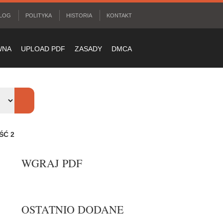
LOG
POLITYKA
HISTORIA
KONTAKT
WNA
UPLOAD PDF
ZASADY
DMCA
ŚĆ 2
WGRAJ PDF
OSTATNIO DODANE