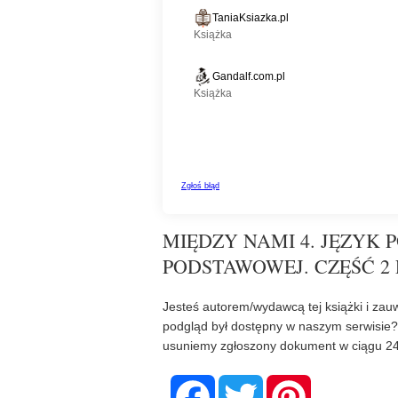
MIĘDZY NAMI 4. JĘZYK 
PODSTAWOWEJ. CZĘŚĆ 2 
Jesteś autorem/wydawcą tej książki i zauw
podgląd był dostępny w naszym serwisie
usuniemy zgłoszony dokument w ciągu 24
F
T
P
a
w
i