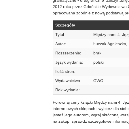
gramatyczne • ortograficzne Zeszyt „Mię
2012 roku przez Gdańskie Wydawnictwo O
opracowana zgodnie z nową podstawą p
Szczegóły
Tytuł
Między nami 4. Jęz
Autor:
Łuczak Agnieszka,
Rozszerzenie:
brak
Język wydania:
polski
Ilość stron:
Wydawnictwo:
GWO
Rok wydania:
Porównaj ceny książki Między nami 4. Jęz
internetowych sklepach i wybierz dla sie
jesteś jego autorem, wgraj skróconą wers
na zakup, sprawdź szczegółowe informacje