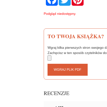
c
i
n
e
t
t
b
t
e
Podgląd niedostępny.
o
e
r
o
r
e
k
s
t
TO TWOJA KSIĄŻKA?
Wgraj kilka pierwszych stron swojego dz
Zachęcisz w ten sposób czytelników do
WGRAJ PLIK PDF
RECENZJE