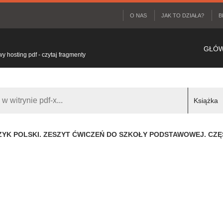
O NAS
JAK TO DZIAŁA?
B
GŁÓ
 hosting pdf - czytaj fragmenty
ĘZYK POLSKI. ZESZYT ĆWICZEŃ DO SZKOŁY PODSTAWOWEJ. CZĘ