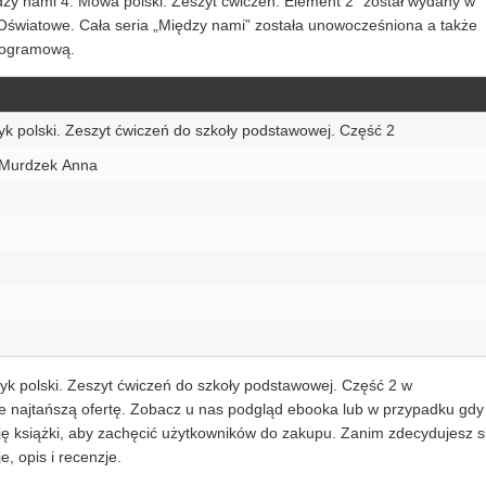
dzy nami 4. Mowa polski. Zeszyt ćwiczeń. Element 2” został wydany w
światowe. Cała seria „Między nami” została unowocześniona a także
rogramową.
yk polski. Zeszyt ćwiczeń do szkoły podstawowej. Część 2
 Murdzek Anna
yk polski. Zeszyt ćwiczeń do szkoły podstawowej. Część 2 w
bie najtańszą ofertę. Zobacz u nas podgląd ebooka lub w przypadku gdy
ję książki, aby zachęcić użytkowników do zakupu. Zanim zdecydujesz s
, opis i recenzje.