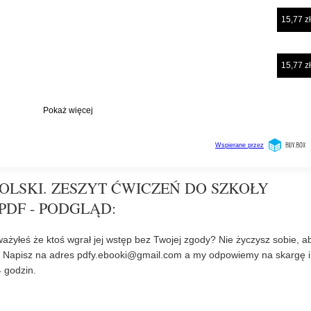
POLSKI. ZESZYT ĆWICZEŃ DO SZKOŁY
PDF - PODGLĄD:
ażyłeś że ktoś wgrał jej wstęp bez Twojej zgody? Nie życzysz sobie, a
? Napisz na adres
pdfy.ebooki@gmail.com
a my odpowiemy na skargę i
 godzin.