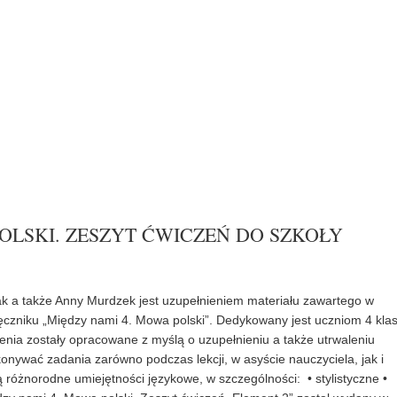
POLSKI. ZESZYT ĆWICZEŃ DO SZKOŁY
ak a także Anny Murdzek jest uzupełnieniem materiału zawartego w
niku „Między nami 4. Mowa polski”. Dedykowany jest uczniom 4 kla
nia zostały opracowane z myślą o uzupełnieniu a także utrwaleniu
nywać zadania zarówno podczas lekcji, w asyście nauczyciela, jak i
 różnorodne umiejętności językowe, w szczególności: • stylistyczne •