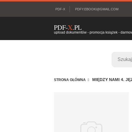
PDF-X
PDFY.EBOOKI@GMAIL.COM
PDF-
X
.PL
upload dokumentów - promocja książek - darmowy
MIĘDZY NAMI 4. J
STRONA GŁÓWNA