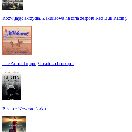
Rozwijając skrzydła. Zakulisowa historia zespołu Red Bull Racing
The Art of Tripping Inside - ebook pdf
Bestia z Nowego Jorku