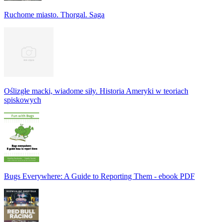
Ruchome miasto. Thorgal. Saga
Oślizgłe macki, wiadome siły. Historia Ameryki w teoriach
spiskowych
Bugs Everywhere: A Guide to Reporting Them - ebook PDF