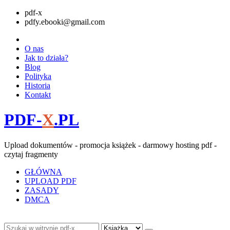
pdf-x
pdfy.ebooki@gmail.com
O nas
Jak to działa?
Blog
Polityka
Historia
Kontakt
PDF-
X
.PL
Upload dokumentów - promocja książek - darmowy hosting pdf -
czytaj fragmenty
GŁÓWNA
UPLOAD PDF
ZASADY
DMCA