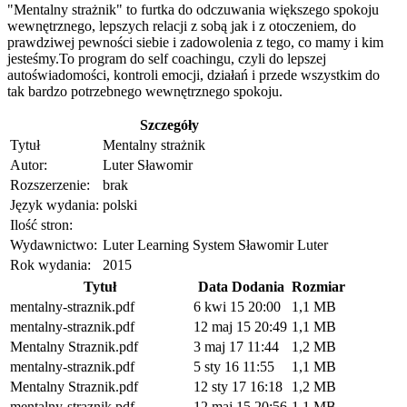
"Mentalny strażnik" to furtka do odczuwania większego spokoju
wewnętrznego, lepszych relacji z sobą jak i z otoczeniem, do
prawdziwej pewności siebie i zadowolenia z tego, co mamy i kim
jesteśmy.To program do self coachingu, czyli do lepszej
autoświadomości, kontroli emocji, działań i przede wszystkim do
tak bardzo potrzebnego wewnętrznego spokoju.
Szczegóły
Tytuł
Mentalny strażnik
Autor:
Luter Sławomir
Rozszerzenie:
brak
Język wydania:
polski
Ilość stron:
Wydawnictwo:
Luter Learning System Sławomir Luter
Rok wydania:
2015
Tytuł
Data Dodania
Rozmiar
mentalny-straznik.pdf
6 kwi 15 20:00
1,1 MB
mentalny-straznik.pdf
12 maj 15 20:49
1,1 MB
Mentalny Straznik.pdf
3 maj 17 11:44
1,2 MB
mentalny-straznik.pdf
5 sty 16 11:55
1,1 MB
Mentalny Straznik.pdf
12 sty 17 16:18
1,2 MB
mentalny-straznik.pdf
12 maj 15 20:56
1,1 MB