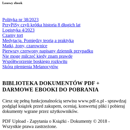
Losowy ebook
Polityka nr 38/2023
PrzyPiSy czyli krótka historia 8 długich lat
Logistyka 4/2023
Czarny tort
Medytacja. Pomiędzy teorią a praktyką
Matki, żony, czarownice
Pierwszy czerwony napisany dziennik przypadku
Nie mogę milczeć kiedy znam prawdę
Współtworzenie boskiego rozkwitu
Skóra plemienia Melanocytów
BIBLIOTEKA DOKUMENTÓW PDF +
DARMOWE EBOOKI DO POBRANIA
Ciesz się pełną funkcjonalnością serwisu www.pdf-x.pl - sprawdzaj
podgląd książek przed zakupem, oceniaj, konwertuj pliki i pobieraj
dokumenty wgrane przez użytkowników.
PDF Upload - Zapytania o Książki - Dokumenty © 2018 -
Wszystkie prawa zastrzeżone.