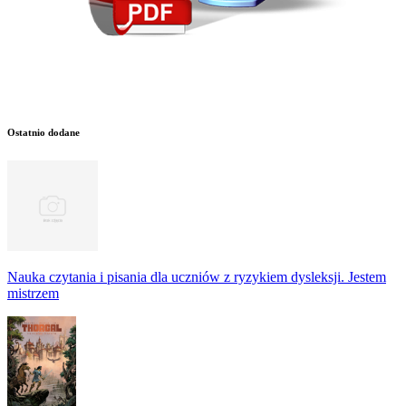
Ostatnio dodane
Nauka czytania i pisania dla uczniów z ryzykiem dysleksji. Jestem
mistrzem