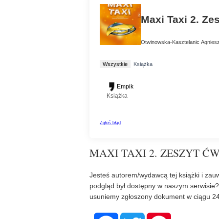
MAXI TAXI 2. ZESZYT Ć
Jesteś autorem/wydawcą tej książki i zauw
podgląd był dostępny w naszym serwisie
usuniemy zgłoszony dokument w ciągu 24
F
T
P