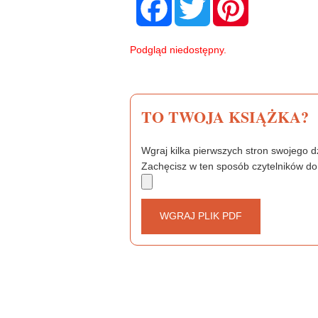
a
w
i
c
i
n
e
t
t
b
t
e
Podgląd niedostępny.
o
e
r
o
r
e
k
s
t
TO TWOJA KSIĄŻKA?
Wgraj kilka pierwszych stron swojego dz
Zachęcisz w ten sposób czytelników do
WGRAJ PLIK PDF