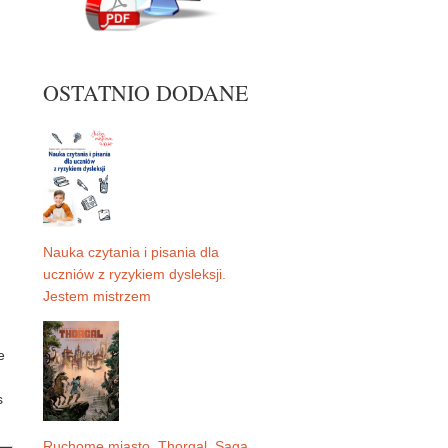
OSTATNIO DODANE
Nauka czytania i pisania dla
uczniów z ryzykiem dysleksji.
Jestem mistrzem
e
s
Ruchome miasto. Thorgal. Saga