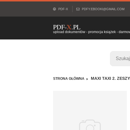
PDF-X
PDFY.EBOOKI@GMAIL.COM
PDF-
X
.PL
upload dokumentów - promocja książek - darmowy
MAXI TAXI 2. ZESZ
STRONA GŁÓWNA