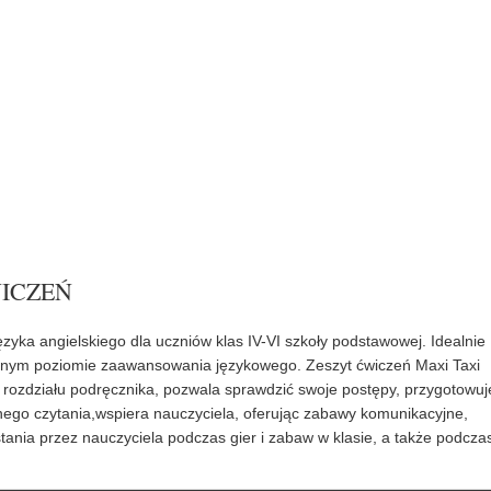
WICZEŃ
ęzyka angielskiego dla uczniów klas IV-VI szkoły podstawowej. Idealnie
wanym poziomie zaawansowania językowego. Zeszyt ćwiczeń Maxi Taxi
ozdziału podręcznika, pozwala sprawdzić swoje postępy, przygotowuj
go czytania,wspiera nauczyciela, oferując zabawy komunikacyjne,
ania przez nauczyciela podczas gier i zabaw w klasie, a także podcza