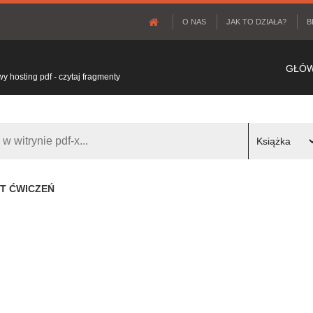
O NAS
JAK TO DZIAŁA?
B
GŁÓ
 hosting pdf - czytaj fragmenty
YT ĆWICZEŃ