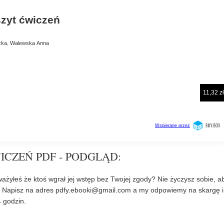
WICZEŃ PDF - PODGLĄD:
ażyłeś że ktoś wgrał jej wstęp bez Twojej zgody? Nie życzysz sobie, a
? Napisz na adres
pdfy.ebooki@gmail.com
a my odpowiemy na skargę i
 godzin.